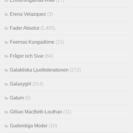
Enhörningarnas Rike
(17)
Erena Velazquez
(3)
Fader Absolut
(1,405)
Feernas Kungadöme
(15)
Frågor och Svar
(64)
Galaktiska Ljusfederationen
(272)
Galaxygirl
(314)
Gatum
(5)
Gillian MacBeth-Louthan
(11)
Gudomliga Moder
(10)