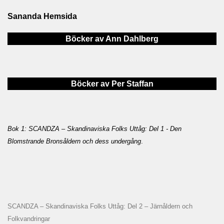
Sananda Hemsida
Böcker av Ann Dahlberg
Böcker av Per Staffan
Bok 1: SCANDZA – Skandinaviska Folks Uttåg: Del 1 - Den
Blomstrande Bronsåldern och dess undergång
.
SCANDZA – Skandinaviska Folks Uttåg: Del 2 – Järnåldern och
Folkvandringar