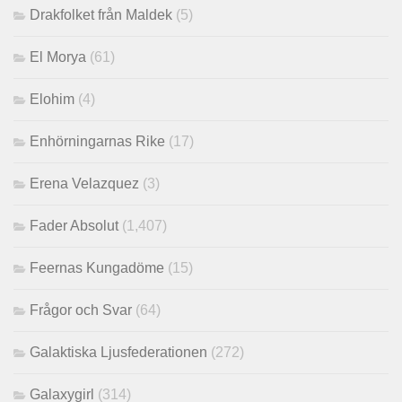
Drakfolket från Maldek
(5)
El Morya
(61)
Elohim
(4)
Enhörningarnas Rike
(17)
Erena Velazquez
(3)
Fader Absolut
(1,407)
Feernas Kungadöme
(15)
Frågor och Svar
(64)
Galaktiska Ljusfederationen
(272)
Galaxygirl
(314)