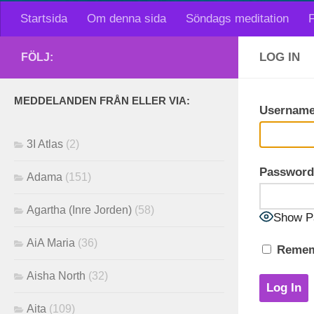
Startsida
Om denna sida
Söndags meditation
F
LOG IN
FÖLJ:
MEDDELANDEN FRÅN ELLER VIA:
Username
3I Atlas
(2)
Password
Adama
(151)
Agartha (Inre Jorden)
(58)
Show P
AiA Maria
(36)
Remem
Aisha North
(32)
Aita
(109)