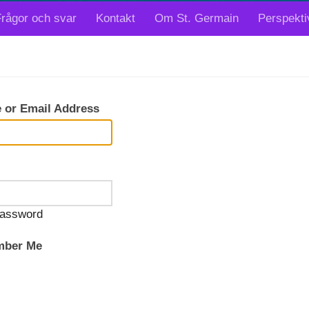
rågor och svar
Kontakt
Om St. Germain
Perspekti
 or Email Address
assword
ber Me