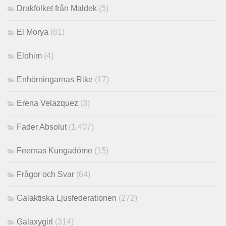
Drakfolket från Maldek
(5)
El Morya
(61)
Elohim
(4)
Enhörningarnas Rike
(17)
Erena Velazquez
(3)
Fader Absolut
(1,407)
Feernas Kungadöme
(15)
Frågor och Svar
(64)
Galaktiska Ljusfederationen
(272)
Galaxygirl
(314)