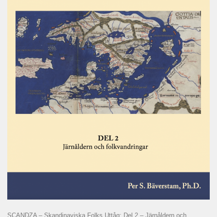
SCANDZA – Skandinaviska Folks Uttåg: Del 2 – Järnåldern och