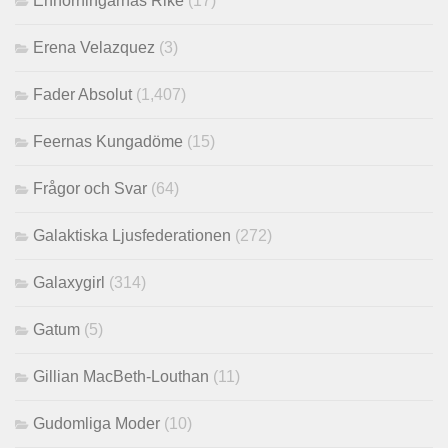
Enhörningarnas Rike
(17)
Erena Velazquez
(3)
Fader Absolut
(1,407)
Feernas Kungadöme
(15)
Frågor och Svar
(64)
Galaktiska Ljusfederationen
(272)
Galaxygirl
(314)
Gatum
(5)
Gillian MacBeth-Louthan
(11)
Gudomliga Moder
(10)