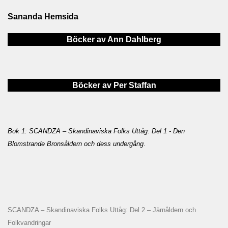
Sananda Hemsida
Böcker av Ann Dahlberg
Böcker av Per Staffan
Bok 1: SCANDZA – Skandinaviska Folks Uttåg: Del 1 - Den
Blomstrande Bronsåldern och dess undergång
.
SCANDZA – Skandinaviska Folks Uttåg: Del 2 – Järnåldern och
Folkvandringar