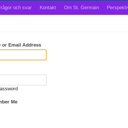
rågor och svar
Kontakt
Om St. Germain
Perspekti
 or Email Address
assword
ber Me