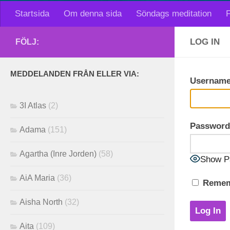
Startsida
Om denna sida
Söndags meditation
F
LOG IN
FÖLJ:
MEDDELANDEN FRÅN ELLER VIA:
Username
3I Atlas
(2)
Password
Adama
(151)
Agartha (Inre Jorden)
(58)
Show P
AiA Maria
(36)
Remem
Aisha North
(32)
Aita
(109)