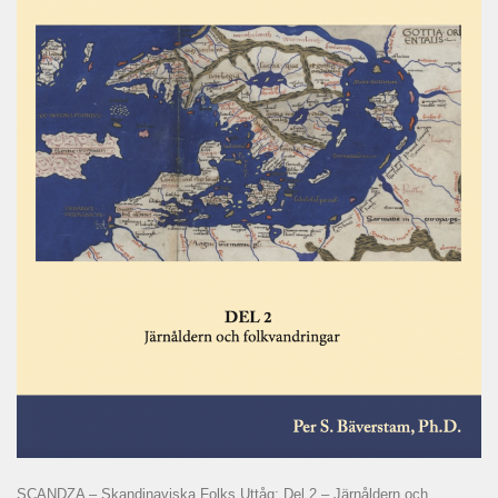
SCANDZA – Skandinaviska Folks Uttåg: Del 2 – Järnåldern och