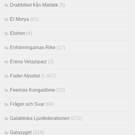
Drakfolket från Maldek
(5)
El Morya
(61)
Elohim
(4)
Enhörningarnas Rike
(17)
Erena Velazquez
(3)
Fader Absolut
(1,407)
Feernas Kungadöme
(15)
Frågor och Svar
(64)
Galaktiska Ljusfederationen
(272)
Galaxygirl
(314)