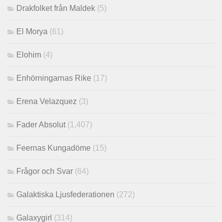
Drakfolket från Maldek
(5)
El Morya
(61)
Elohim
(4)
Enhörningarnas Rike
(17)
Erena Velazquez
(3)
Fader Absolut
(1,407)
Feernas Kungadöme
(15)
Frågor och Svar
(64)
Galaktiska Ljusfederationen
(272)
Galaxygirl
(314)