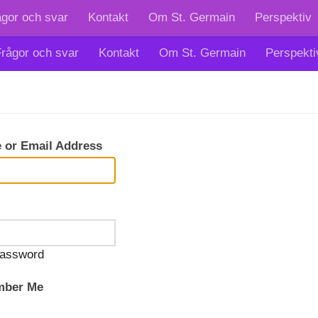
ågor och svar
Kontakt
Om St. Germain
Perspektiv
rågor och svar
Kontakt
Om St. Germain
Perspekti
 or Email Address
assword
ber Me