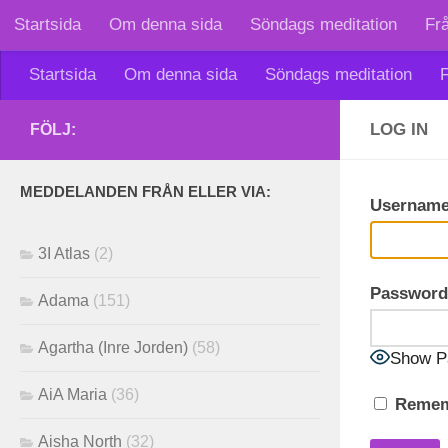
Startsida
Om denna sida
Söndags meditation
Fr
Skip to content
Startsida
Om denna sida
Söndags meditation
F
LOG IN
FÖLJ:
MEDDELANDEN FRÅN ELLER VIA:
Username
3I Atlas
(2)
Password
Adama
(151)
Agartha (Inre Jorden)
(58)
Show P
AiA Maria
(36)
Remem
Aisha North
(32)