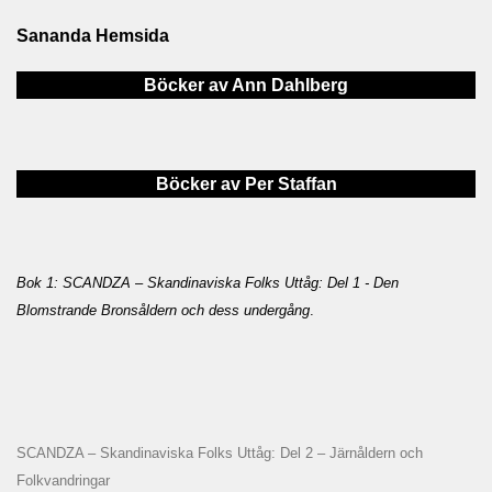
Sananda Hemsida
Böcker av Ann Dahlberg
Böcker av Per Staffan
Bok 1: SCANDZA – Skandinaviska Folks Uttåg: Del 1 - Den
Blomstrande Bronsåldern och dess undergång
.
SCANDZA – Skandinaviska Folks Uttåg: Del 2 – Järnåldern och
Folkvandringar