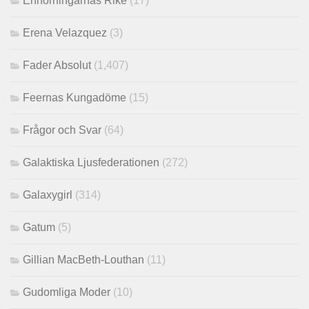
Enhörningarnas Rike
(17)
Erena Velazquez
(3)
Fader Absolut
(1,407)
Feernas Kungadöme
(15)
Frågor och Svar
(64)
Galaktiska Ljusfederationen
(272)
Galaxygirl
(314)
Gatum
(5)
Gillian MacBeth-Louthan
(11)
Gudomliga Moder
(10)