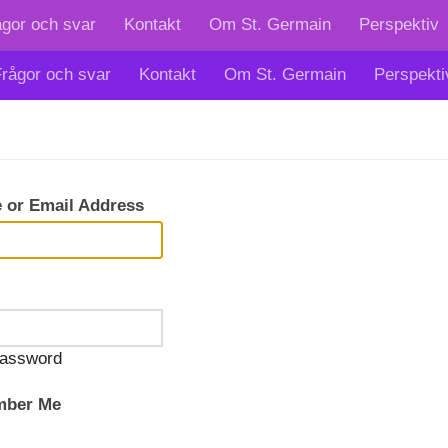
ågor och svar
Kontakt
Om St. Germain
Perspektiv
rågor och svar
Kontakt
Om St. Germain
Perspekti
 or Email Address
assword
ber Me