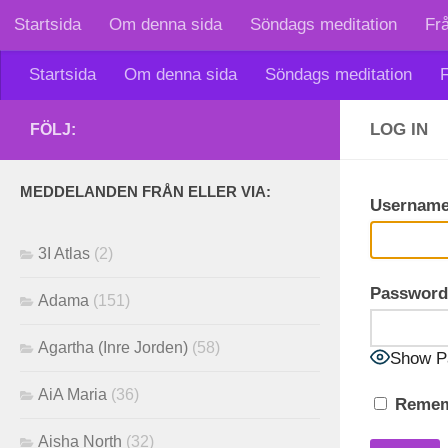
Startsida
Om denna sida
Söndags meditation
Fr
Skip to content
Startsida
Om denna sida
Söndags meditation
F
LOG IN
FÖLJ:
MEDDELANDEN FRÅN ELLER VIA:
Username
3I Atlas
(2)
Password
Adama
(151)
Agartha (Inre Jorden)
(58)
Show P
AiA Maria
(36)
Remem
Aisha North
(32)