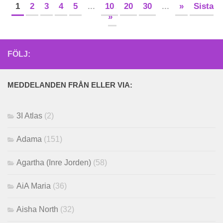
1
2
3
4
5
...
10
20
30
...
»
Sista
»
FÖLJ:
MEDDELANDEN FRÅN ELLER VIA:
3I Atlas
(2)
Adama
(151)
Agartha (Inre Jorden)
(58)
AiA Maria
(36)
Aisha North
(32)