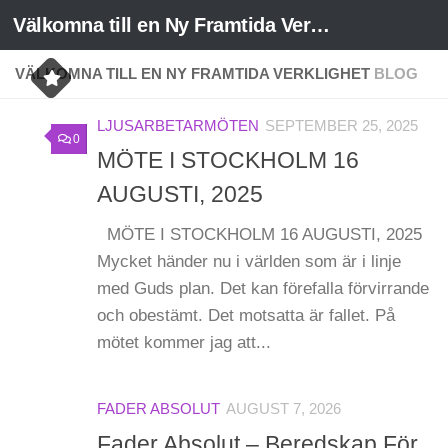
Välkomna till en Ny Framtida Verklighet
Skip to content
VÄLKOMNA TILL EN NY FRAMTIDA VERKLIGHET
BLOG
LJUSARBETARMÖTEN
SEPTEMBER 25, 2025
0
MÖTE I STOCKHOLM 16
AUGUSTI, 2025
MÖTE I STOCKHOLM 16 AUGUSTI, 2025
Mycket händer nu i världen som är i linje
med Guds plan. Det kan förefalla förvirrande
och obestämt. Det motsatta är fallet. På
mötet kommer jag att...
FADER ABSOLUT
AUGUST 7, 2026
Fader Absolut – Beredskap För