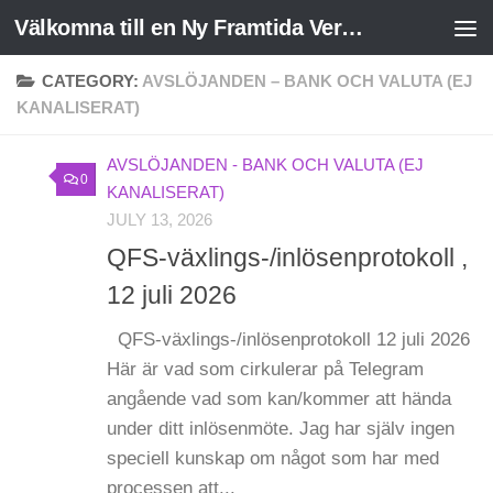
Välkomna till en Ny Framtida Verklighet
Skip to content
CATEGORY:
AVSLÖJANDEN – BANK OCH VALUTA (EJ
KANALISERAT)
AVSLÖJANDEN - BANK OCH VALUTA (EJ
0
KANALISERAT)
JULY 13, 2026
QFS-växlings-/inlösenprotokoll ,
12 juli 2026
QFS-växlings-/inlösenprotokoll 12 juli 2026
Här är vad som cirkulerar på Telegram
angående vad som kan/kommer att hända
under ditt inlösenmöte. Jag har själv ingen
speciell kunskap om något som har med
processen att...