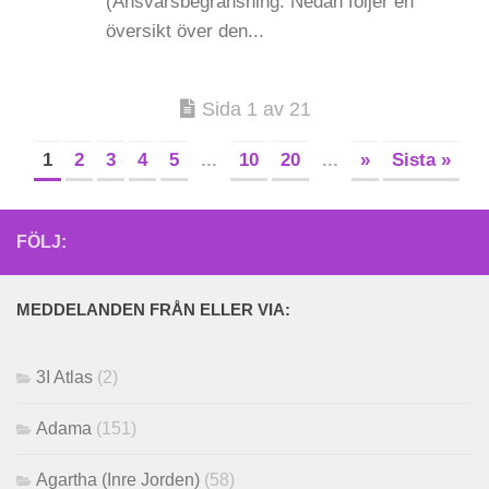
(Ansvarsbegränsning: Nedan följer en
översikt över den...
Sida 1 av 21
1
2
3
4
5
...
10
20
...
»
Sista »
FÖLJ:
MEDDELANDEN FRÅN ELLER VIA:
3I Atlas
(2)
Adama
(151)
Agartha (Inre Jorden)
(58)