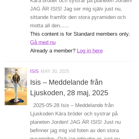
Kära bröder och systrar på planeten Jorden!
JAG ÄR ISIS! Jag ser mig själv just nu,
sittande framför den stora pyramiden och
motta all den......
This content is for Standard members only.
Gå med nu
Already a member?
Log in here
ISIS
MAY 30, 2025
Isis – Meddelande från
Ljuskoden, 28 maj, 2025
2025-05-28 Isis – Meddelande från
Ljuskoden Kära bröder och systrar på
planeten Jorden! JAG ÄR ISIS! Just nu
befinner jag mig vid foten av den stora
pyramiden. Och jag inbjuder er, just nu,......