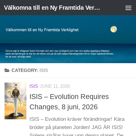
Välkomna till en Ny Framtida Verklighet
Skip to content
CATEGORY:
ISIS
ISIS
JUNE 11, 2026
ISIS – Evolution Requires
Changes, 8 juni, 2026
ISIS – Evolution kräver förändringar! Kära
bröder på planeten Jorden! JAG ÄR ISIS!
Solens strålar lyser upp denna planet. De