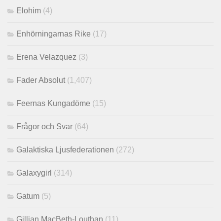
Elohim
(4)
Enhörningarnas Rike
(17)
Erena Velazquez
(3)
Fader Absolut
(1,407)
Feernas Kungadöme
(15)
Frågor och Svar
(64)
Galaktiska Ljusfederationen
(272)
Galaxygirl
(314)
Gatum
(5)
Gillian MacBeth-Louthan
(11)