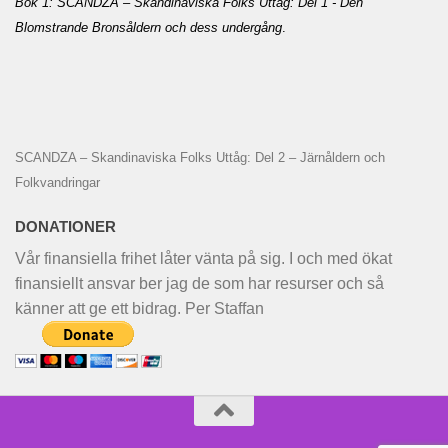
Bok 1: SCANDZA – Skandinaviska Folks Uttåg: Del 1 - Den
Blomstrande Bronsåldern och dess undergång
.
SCANDZA – Skandinaviska Folks Uttåg: Del 2 – Järnåldern och
Folkvandringar
DONATIONER
Vår finansiella frihet låter vänta på sig. I och med ökat
finansiellt ansvar ber jag de som har resurser och så
känner att ge ett bidrag. Per Staffan