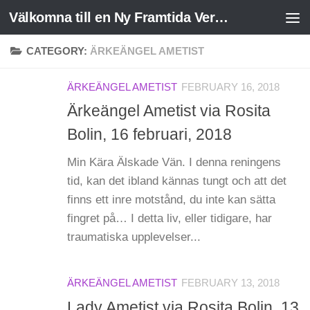
Välkomna till en Ny Framtida Verklighet
Skip to content
CATEGORY:
ÄRKEÄNGEL AMETIST
ÄRKEÄNGEL AMETIST
FEBRUARY 16, 2018
Ärkeängel Ametist via Rosita
Bolin, 16 februari, 2018
Min Kära Älskade Vän. I denna reningens
tid, kan det ibland kännas tungt och att det
finns ett inre motstånd, du inte kan sätta
fingret på… I detta liv, eller tidigare, har
traumatiska upplevelser...
ÄRKEÄNGEL AMETIST
FEBRUARY 13, 2018
Lady Ametist via Rosita Bolin, 13