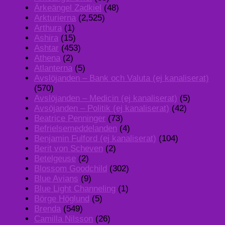
Ärkeängel Zadkiel
(48)
Arkturierna
(2,525)
Arthura
(1)
Ashira
(15)
Ashtar
(453)
Athena
(2)
Atlanterna
(5)
Avslöjanden – Bank och Valuta (ej kanaliserat)
(570)
Avslöjanden – Medicin (ej kanaliserat)
(5)
Avsöjanden – Politik (ej kanaliserat)
(42)
Beatrice Penninger
(73)
Befrielsemeddelanden
(4)
Benjamin Fulford (ej kanaliserat)
(104)
Berit von Scheven
(2)
Betelgeuse
(2)
Blossom Goodchild
(302)
Blue Avians
(9)
Blue Light Channeling
(1)
Börge Höglund
(5)
Brenda
(549)
Camilla Nilsson
(26)