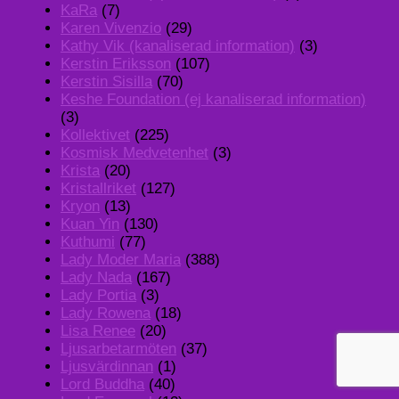
KaRa
(7)
Karen Vivenzio
(29)
Kathy Vik (kanaliserad information)
(3)
Kerstin Eriksson
(107)
Kerstin Sisilla
(70)
Keshe Foundation (ej kanaliserad information)
(3)
Kollektivet
(225)
Kosmisk Medvetenhet
(3)
Krista
(20)
Kristallriket
(127)
Kryon
(13)
Kuan Yin
(130)
Kuthumi
(77)
Lady Moder Maria
(388)
Lady Nada
(167)
Lady Portia
(3)
Lady Rowena
(18)
Lisa Renee
(20)
Ljusarbetarmöten
(37)
Ljusvärdinnan
(1)
Lord Buddha
(40)