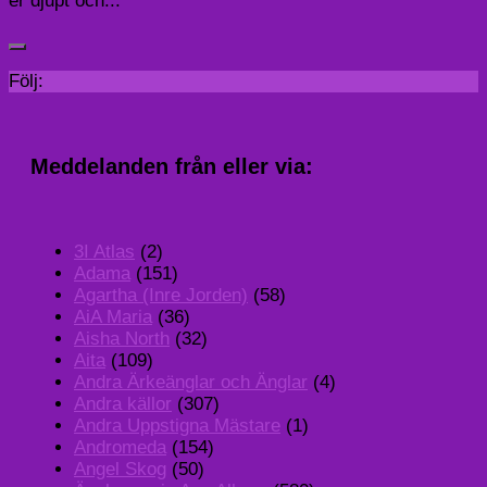
er djupt och...
Följ:
Meddelanden från eller via:
3I Atlas
(2)
Adama
(151)
Agartha (Inre Jorden)
(58)
AiA Maria
(36)
Aisha North
(32)
Aita
(109)
Andra Ärkeänglar och Änglar
(4)
Andra källor
(307)
Andra Uppstigna Mästare
(1)
Andromeda
(154)
Angel Skog
(50)