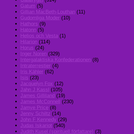
Gatum
(5)
Gillian MacBeth-Louthan
(11)
Gudomliga Moder
(10)
Hathors
(9)
Hatonn
(5)
Helios och Vesta
(1)
Hilarion
(114)
Horus
(24)
Inger Noren
(329)
Intergalaktiska Konfederationen
(8)
Intraterrestier
(4)
Iris Kähler
(62)
Isis
(23)
Jacquelyn Fox
(12)
Jahn J Kassl
(105)
James Gilliland
(19)
James McConnell
(230)
Jamye Price
(8)
Jenny Schiltz
(14)
John F Kennedy
(29)
Judas Iskariot
(540)
Judith Kusel (spirituell författare)
(3)