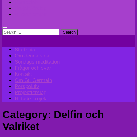
Perspektiv
Projektförslag
Hittade projekt
Search
for:
Startsida
Om denna sida
Söndags meditation
Frågor och svar
Kontakt
Om St. Germain
Perspektiv
Projektförslag
Hittade projekt
Category:
Delfin och
Valriket