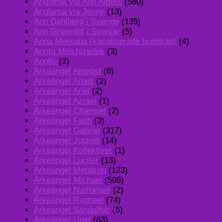
Änglarna via Ann Albers
(580)
Änglarna via Jenny
(13)
Ann Dahlberg i Sverige
(135)
Ann Gripenlöf i Sverige
(5)
Anna Merkaba (kanaliserade budskap)
(4)
Anrita Melchizedek
(3)
Apollo
(2)
Ärkeängel Ametist
(6)
Ärkeängel Anael
(2)
Ärkeängel Ariel
(2)
Ärkeängel Azrael
(1)
Ärkeängel Chamuel
(2)
Ärkeängel Faith
(3)
Ärkeängel Gabriel
(317)
Ärkeängel Jophiel
(14)
Ärkeängel Kollektivet
(1)
Ärkeängel Lucifer
(13)
Ärkeängel Metatron
(123)
Ärkeängel Michael
(596)
Ärkeängel Nathanael
(2)
Ärkeängel Raphael
(74)
Ärkeängel Sandalfon
(5)
Ärkeängel Uriel
(83)