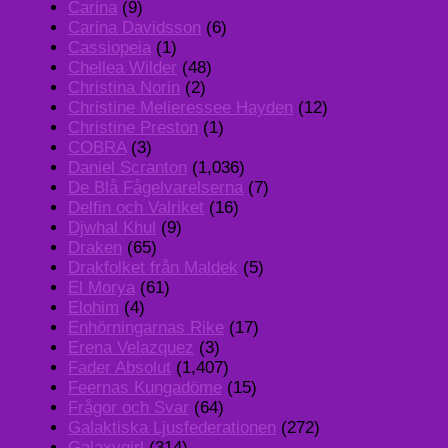
Carina
(9)
Carina Davidsson
(6)
Cassiopeia
(1)
Chellea Wilder
(48)
Christina Norin
(2)
Christine Melieressee Hayden
(12)
Christine Preston
(1)
COBRA
(3)
Daniel Scranton
(1,036)
De Blå Fågelvarelserna
(7)
Delfin och Valriket
(16)
Djwhal Khul
(9)
Draken
(65)
Drakfolket från Maldek
(5)
El Morya
(61)
Elohim
(4)
Enhörningarnas Rike
(17)
Erena Velazquez
(3)
Fader Absolut
(1,407)
Feernas Kungadöme
(15)
Frågor och Svar
(64)
Galaktiska Ljusfederationen
(272)
Galaxygirl
(314)