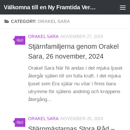
Välkomna till en Ny Framtida Verklighet
Skip to content
CATEGORY:
ORAKEL SARA
ORAKEL SARA
NOVEMBER 27, 2024
0
Stjärnfamiljerna genom Orakel
Sara, 26 november, 2024
Orakel Sara När Ni andas i det mjuka ljuset
återgår själen till sin fulla kraft. I det mjuka
ljuset som Era själar nu vilar i finns bara
utrymme för själens andning och kroppens
återgång...
ORAKEL SARA
NOVEMBER 20, 2024
0
Stjärnmästarnas Stora Råd –