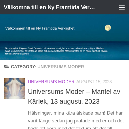
Välkomna till en Ny Framtida Verklighet
Skip to content
CATEGORY:
UNIVERSUMS MODER
UNIVERSUMS MODER
AUGUST 15, 2023
Universums Moder – Mantel av
Kärlek, 13 augusti, 2023
Hälsningar, mina kära älskade barn! Det har
varit länge sedan jag pratade med er och det
hade att göra med det faktum att det till