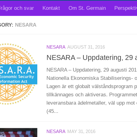
rågor och svar
Kontakt
Om St. Germain
Perspekti
GORY:
NESARA
NESARA
AUGUST 31, 2016
NESARA – Uppdatering, 29 a
NESARA – Uppdatering, 29 augusti 2
Nationella Ekonomiska Stabiliserings- 
Lagen är ett globalt välståndsprogram p
tillkännages och aktiveras. Programmet
leveransbara ädelmetaller, väl upp mot e
(45...
NESARA
MAY 31, 2016