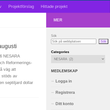
v
Projektförslag
Hittade projekt
MER
Sök
Sök
ugusti
Categories
016 NESARA
och Reformerings-
å väg att
MEDLEMSKAP
 stöds av
Logga in
n septiljard dollar
Registrera
Ditt konto