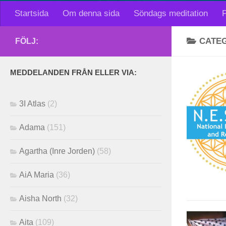
Startsida
Om denna sida
Söndags meditation
F
CATE
FÖLJ:
MEDDELANDEN FRÅN ELLER VIA:
3I Atlas
(2)
Adama
(151)
Agartha (Inre Jorden)
(58)
AiA Maria
(36)
Aisha North
(32)
Aita
(109)