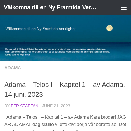
Välkomna till en Ny Framtida Verklighet
Skip to content
ADAMA
Adama – Telos I – Kapitel 1 – av Adama,
14 juni, 2023
BY
PER STAFFAN
·
JUNE 21, 2023
Adama – Telos I – Kapitel 1 – av Adama Kära bröder! JAG
ÄR ADAMA! Idag skulle vi effektivt börja vår berättelse. Det