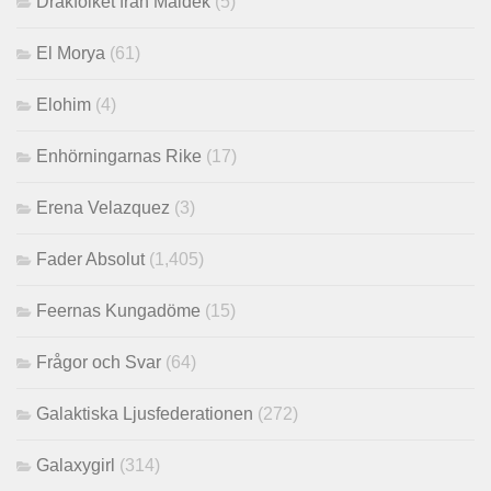
Drakfolket från Maldek
(5)
El Morya
(61)
Elohim
(4)
Enhörningarnas Rike
(17)
Erena Velazquez
(3)
Fader Absolut
(1,405)
Feernas Kungadöme
(15)
Frågor och Svar
(64)
Galaktiska Ljusfederationen
(272)
Galaxygirl
(314)