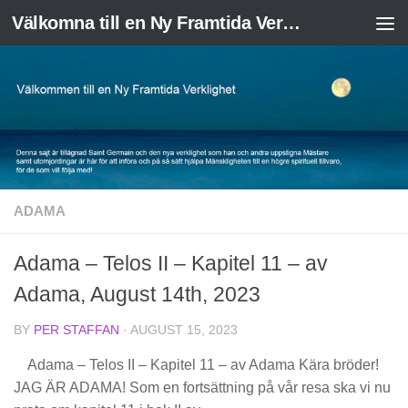
Välkomna till en Ny Framtida Verklighet
Skip to content
ADAMA
Adama – Telos II – Kapitel 11 – av
Adama, August 14th, 2023
BY
PER STAFFAN
·
AUGUST 15, 2023
Adama – Telos II – Kapitel 11 – av Adama Kära bröder!
JAG ÄR ADAMA! Som en fortsättning på vår resa ska vi nu