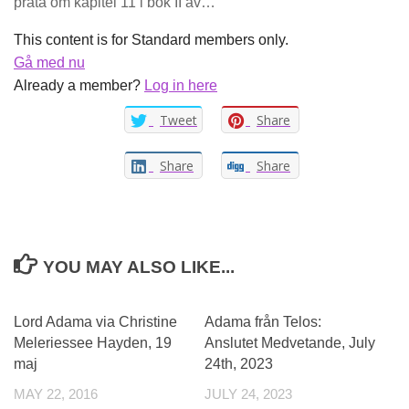
prata om kapitel 11 i bok II av…
This content is for Standard members only.
Gå med nu
Already a member?
Log in here
Tweet
Share
Share
Share
YOU MAY ALSO LIKE...
0
Lord Adama via Christine
Adama från Telos:
Meleriessee Hayden, 19
Anslutet Medvetande, July
maj
24th, 2023
MAY 22, 2016
JULY 24, 2023