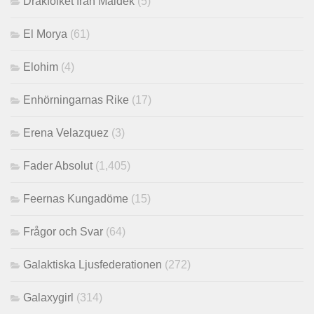
Drakfolket från Maldek
(5)
El Morya
(61)
Elohim
(4)
Enhörningarnas Rike
(17)
Erena Velazquez
(3)
Fader Absolut
(1,405)
Feernas Kungadöme
(15)
Frågor och Svar
(64)
Galaktiska Ljusfederationen
(272)
Galaxygirl
(314)