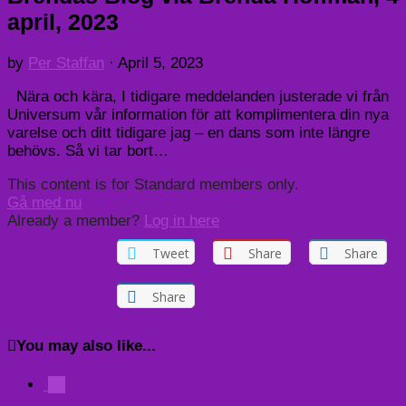
april, 2023
by
Per Staffan
·
April 5, 2023
Nära och kära, I tidigare meddelanden justerade vi från
Universum vår information för att komplimentera din nya
varelse och ditt tidigare jag – en dans som inte längre
behövs. Så vi tar bort…
This content is for Standard members only.
Gå med nu
Already a member?
Log in here
Tweet
Share
Share
Share
You may also like...
0