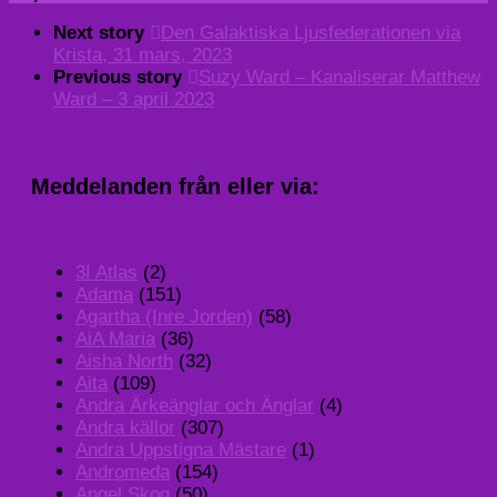
Next story
Den Galaktiska Ljusfederationen via
Krista, 31 mars, 2023
Previous story
Suzy Ward – Kanaliserar Matthew
Ward – 3 april 2023
Meddelanden från eller via:
3I Atlas
(2)
Adama
(151)
Agartha (Inre Jorden)
(58)
AiA Maria
(36)
Aisha North
(32)
Aita
(109)
Andra Ärkeänglar och Änglar
(4)
Andra källor
(307)
Andra Uppstigna Mästare
(1)
Andromeda
(154)
Angel Skog
(50)