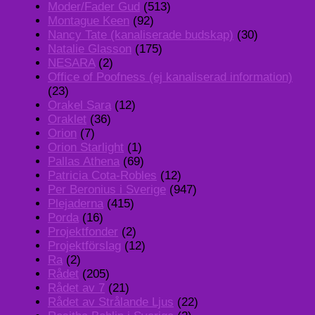
Moder/Fader Gud
(513)
Montague Keen
(92)
Nancy Tate (kanaliserade budskap)
(30)
Natalie Glasson
(175)
NESARA
(2)
Office of Poofness (ej kanaliserad information)
(23)
Orakel Sara
(12)
Oraklet
(36)
Orion
(7)
Orion Starlight
(1)
Pallas Athena
(69)
Patricia Cota-Robles
(12)
Per Beronius i Sverige
(947)
Plejaderna
(415)
Porda
(16)
Projektfonder
(2)
Projektförslag
(12)
Ra
(2)
Rådet
(205)
Rådet av 7
(21)
Rådet av Strålande Ljus
(22)