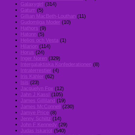
Galaxygirl
(314)
Gatum
(5)
Gillian MacBeth-Louthan
(11)
Gudomliga Moder
(10)
Hathors
(9)
Hatonn
(5)
Helios och Vesta
(1)
Hilarion
(114)
Horus
(24)
Inger Noren
(329)
Intergalaktiska Konfederationen
(8)
Intraterrestier
(4)
Iris Kähler
(62)
Isis
(23)
Jacquelyn Fox
(12)
Jahn J Kassl
(105)
James Gilliland
(19)
James McConnell
(230)
Jamye Price
(8)
Jenny Schiltz
(14)
John F Kennedy
(29)
Judas Iskariot
(540)