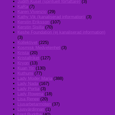
Judith Kusel (spirituell författare)
(3)
KaRa
(7)
Karen Vivenzio
(29)
Kathy Vik (kanaliserad information)
(3)
Kerstin Eriksson
(107)
Kerstin Sisilla
(70)
Keshe Foundation (ej kanaliserad information)
(3)
Kollektivet
(225)
Kosmisk Medvetenhet
(3)
Krista
(20)
Kristallriket
(127)
Kryon
(13)
Kuan Yin
(130)
Kuthumi
(77)
Lady Moder Maria
(388)
Lady Nada
(167)
Lady Portia
(3)
Lady Rowena
(18)
Lisa Renee
(20)
Ljusarbetarmöten
(37)
Ljusvärdinnan
(1)
Lord Buddha
(40)