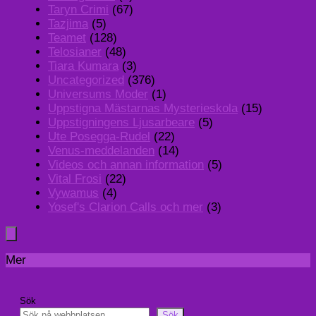
Taryn Crimi
(67)
Tazjima
(5)
Teamet
(128)
Telosianer
(48)
Tiara Kumara
(3)
Uncategorized
(376)
Universums Moder
(1)
Uppstigna Mästarnas Mysterieskola
(15)
Uppstigningens Ljusarbeare
(5)
Ute Posegga-Rudel
(22)
Venus-meddelanden
(14)
Videos och annan information
(5)
Vital Frosi
(22)
Vywamus
(4)
Yosef's Clarion Calls och mer
(3)
Mer
Sök
Sök