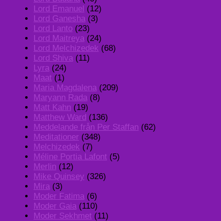
Lord Emanuel
(12)
Lord Ganesha
(3)
Lord Lanto
(23)
Lord Maitreya
(24)
Lord Melchizedek
(68)
Lord Shiva
(11)
Lyra
(24)
Maat
(1)
Maria Magdalena
(209)
Maryann Rada
(8)
Matt Kahn
(19)
Matthew Ward
(136)
Meddelande från Per Staffan
(62)
Meditationer
(348)
Melchizedek
(7)
Méline Portia Lafont
(5)
Merlin
(12)
Mike Quinsey
(326)
Mira
(3)
Moder Fatima
(6)
Moder Gaia
(110)
Moder Sekhmet
(11)