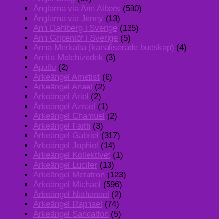
Änglarna via Ann Albers
(580)
Änglarna via Jenny
(13)
Ann Dahlberg i Sverige
(135)
Ann Gripenlöf i Sverige
(5)
Anna Merkaba (kanaliserade budskap)
(4)
Anrita Melchizedek
(3)
Apollo
(2)
Ärkeängel Ametist
(6)
Ärkeängel Anael
(2)
Ärkeängel Ariel
(2)
Ärkeängel Azrael
(1)
Ärkeängel Chamuel
(2)
Ärkeängel Faith
(3)
Ärkeängel Gabriel
(317)
Ärkeängel Jophiel
(14)
Ärkeängel Kollektivet
(1)
Ärkeängel Lucifer
(13)
Ärkeängel Metatron
(123)
Ärkeängel Michael
(596)
Ärkeängel Nathanael
(2)
Ärkeängel Raphael
(74)
Ärkeängel Sandalfon
(5)