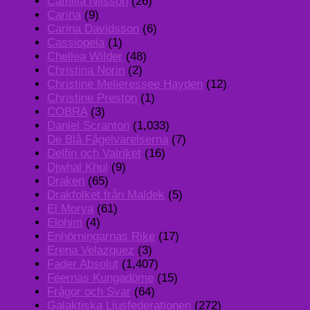
Camilla Nilsson
(26)
Carina
(9)
Carina Davidsson
(6)
Cassiopeia
(1)
Chellea Wilder
(48)
Christina Norin
(2)
Christine Melieressee Hayden
(12)
Christine Preston
(1)
COBRA
(3)
Daniel Scranton
(1,033)
De Blå Fågelvarelserna
(7)
Delfin och Valriket
(16)
Djwhal Khul
(9)
Draken
(65)
Drakfolket från Maldek
(5)
El Morya
(61)
Elohim
(4)
Enhörningarnas Rike
(17)
Erena Velazquez
(3)
Fader Absolut
(1,407)
Feernas Kungadöme
(15)
Frågor och Svar
(64)
Galaktiska Ljusfederationen
(272)