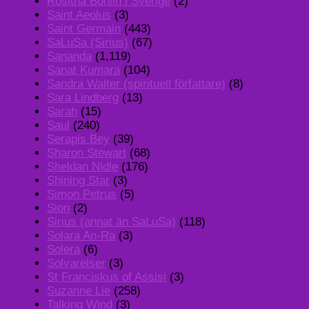
Rositha Bohlin i Sverige
(2)
Saint Aeolus
(3)
Saint Germain
(443)
SaLuSa (Sirius)
(67)
Sananda
(1,119)
Sanat Kumara
(104)
Sandra Walter (spirituell författare)
(8)
Sara Lindberg
(13)
Sarah
(15)
Saul
(240)
Serapis Bey
(39)
Sharon Stewart
(68)
Sheldan Nidle
(176)
Shining Star
(3)
Simon Petrus
(5)
Sion
(2)
Sirius (annat än SaLuSa)
(118)
Solara An-Ra
(3)
Solera
(6)
Solvarelser
(3)
St Franciskus of Assisi
(3)
Suzanne Lie
(258)
Talking Wind
(3)