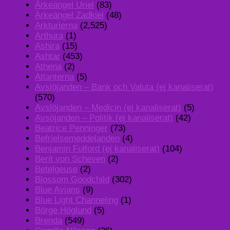
Ärkeängel Uriel
(83)
Ärkeängel Zadkiel
(48)
Arkturierna
(2,525)
Arthura
(1)
Ashira
(15)
Ashtar
(453)
Athena
(2)
Atlanterna
(5)
Avslöjanden – Bank och Valuta (ej kanaliserat)
(570)
Avslöjanden – Medicin (ej kanaliserat)
(5)
Avsöjanden – Politik (ej kanaliserat)
(42)
Beatrice Penninger
(73)
Befrielsemeddelanden
(4)
Benjamin Fulford (ej kanaliserat)
(104)
Berit von Scheven
(2)
Betelgeuse
(2)
Blossom Goodchild
(302)
Blue Avians
(9)
Blue Light Channeling
(1)
Börge Höglund
(5)
Brenda
(549)