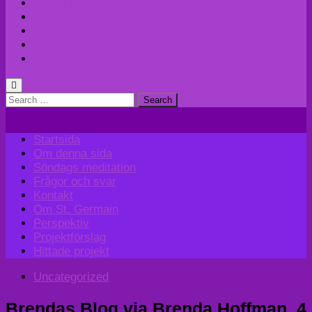
Kontakt
Om St. Germain
Perspektiv
Projektförslag
Hittade projekt
Search
for:
Startsida
Om denna sida
Söndags meditation
Frågor och svar
Kontakt
Om St. Germain
Perspektiv
Projektförslag
Hittade projekt
Uncategorized
Brendas Blog via Brenda Hoffman, 4