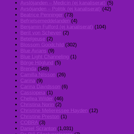
Avslöjanden – Medicin (ej kanaliserat)
(5)
Avsöjanden – Politik (ej kanaliserat)
(42)
Beatrice Penninger
(73)
Befrielsemeddelanden
(4)
Benjamin Fulford (ej kanaliserat)
(104)
Berit von Scheven
(2)
Betelgeuse
(2)
Blossom Goodchild
(302)
Blue Avians
(9)
Blue Light Channeling
(1)
Börge Höglund
(5)
Brenda
(549)
Camilla Nilsson
(26)
Carina
(9)
Carina Davidsson
(6)
Cassiopeia
(1)
Chellea Wilder
(46)
Christina Norin
(2)
Christine Melieressee Hayden
(12)
Christine Preston
(1)
COBRA
(3)
Daniel Scranton
(1,031)