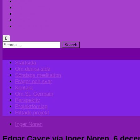
Kontakt
Om St. Germain
Perspektiv
Projektförslag
Hittade projekt
Search
for:
Startsida
Om denna sida
Söndags meditation
Frågor och svar
Kontakt
Om St. Germain
Perspektiv
Projektförslag
Hittade projekt
Inger Noren
Edgar Cayce via Inger Noren, 6 dece