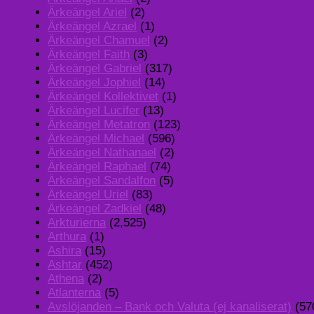
Ärkeängel Ariel
(2)
Ärkeängel Azrael
(1)
Ärkeängel Chamuel
(2)
Ärkeängel Faith
(3)
Ärkeängel Gabriel
(317)
Ärkeängel Jophiel
(14)
Ärkeängel Kollektivet
(1)
Ärkeängel Lucifer
(13)
Ärkeängel Metatron
(123)
Ärkeängel Michael
(596)
Ärkeängel Nathanael
(2)
Ärkeängel Raphael
(74)
Ärkeängel Sandalfon
(5)
Ärkeängel Uriel
(83)
Ärkeängel Zadkiel
(48)
Arkturierna
(2,525)
Arthura
(1)
Ashira
(15)
Ashtar
(452)
Athena
(2)
Atlanterna
(5)
Avslöjanden – Bank och Valuta (ej kanaliserat)
(57