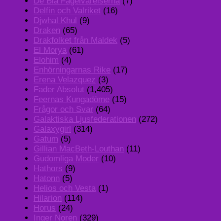
De Blå Fågelvarelserna
(7)
Delfin och Valriket
(16)
Djwhal Khul
(9)
Draken
(65)
Drakfolket från Maldek
(5)
El Morya
(61)
Elohim
(4)
Enhörningarnas Rike
(17)
Erena Velazquez
(3)
Fader Absolut
(1,405)
Feernas Kungadöme
(15)
Frågor och Svar
(64)
Galaktiska Ljusfederationen
(272)
Galaxygirl
(314)
Gatum
(5)
Gillian MacBeth-Louthan
(11)
Gudomliga Moder
(10)
Hathors
(9)
Hatonn
(5)
Helios och Vesta
(1)
Hilarion
(114)
Horus
(24)
Inger Noren
(329)