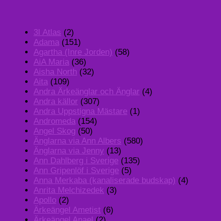
3I Atlas
(2)
Adama
(151)
Agartha (Inre Jorden)
(58)
AiA Maria
(36)
Aisha North
(32)
Aita
(109)
Andra Ärkeänglar och Änglar
(4)
Andra källor
(307)
Andra Uppstigna Mästare
(1)
Andromeda
(154)
Angel Skog
(50)
Änglarna via Ann Albers
(580)
Änglarna via Jenny
(13)
Ann Dahlberg i Sverige
(135)
Ann Gripenlöf i Sverige
(5)
Anna Merkaba (kanaliserade budskap)
(4)
Anrita Melchizedek
(3)
Apollo
(2)
Ärkeängel Ametist
(6)
Ärkeängel Anael
(2)