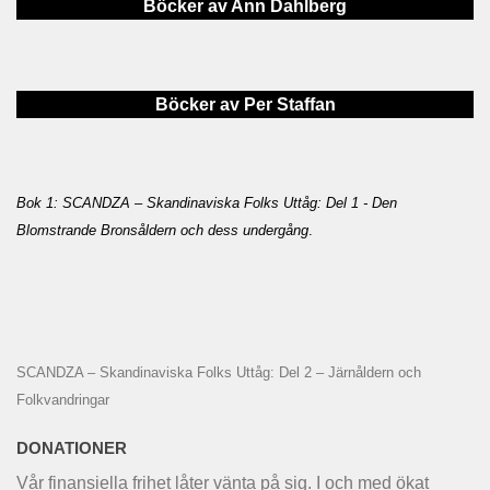
Böcker av Ann Dahlberg
Böcker av Per Staffan
Bok 1: SCANDZA – Skandinaviska Folks Uttåg: Del 1 - Den
Blomstrande Bronsåldern och dess undergång
.
SCANDZA – Skandinaviska Folks Uttåg: Del 2 – Järnåldern och
Folkvandringar
DONATIONER
Vår finansiella frihet låter vänta på sig. I och med ökat