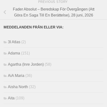
PREVIOUS STORY
Fader Absolut – Beredskap För Övergången (Att
Göra En Saga Till En Berättelse), 28 juni, 2026
MEDDELANDEN FRÅN ELLER VIA:
3I Atlas
(2)
Adama
(151)
Agartha (Inre Jorden)
(58)
AiA Maria
(36)
Aisha North
(32)
Aita
(109)