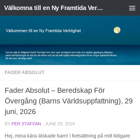
Välkomna till en Ny Framtida Verklighet
Skip to content
FADER ABSOLUT
Fader Absolut – Beredskap För
Övergång (Barns Världsuppfattning), 29
juni, 2026
BY
PER STAFFAN
·
JUNE 29, 2026
Hej, mina kära älskade barn! I fortsättning på mitt tidigare