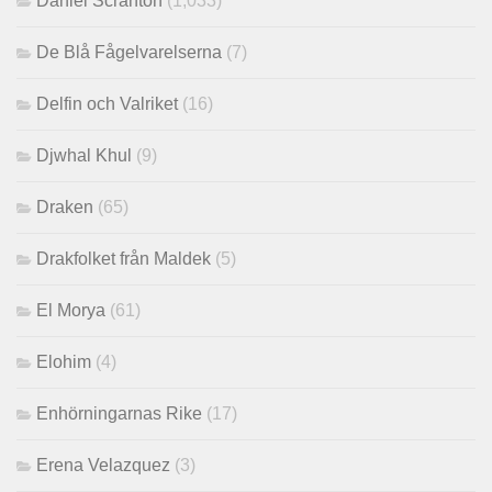
Daniel Scranton
(1,033)
De Blå Fågelvarelserna
(7)
Delfin och Valriket
(16)
Djwhal Khul
(9)
Draken
(65)
Drakfolket från Maldek
(5)
El Morya
(61)
Elohim
(4)
Enhörningarnas Rike
(17)
Erena Velazquez
(3)