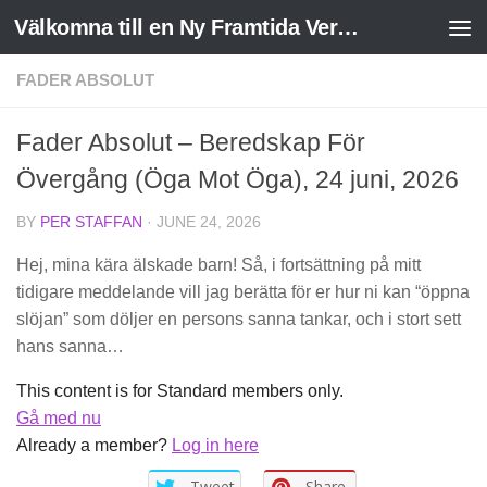
Välkomna till en Ny Framtida Verklighet
Skip to content
FADER ABSOLUT
Fader Absolut – Beredskap För
Övergång (Öga Mot Öga), 24 juni, 2026
BY
PER STAFFAN
·
JUNE 24, 2026
Hej, mina kära älskade barn! Så, i fortsättning på mitt
tidigare meddelande vill jag berätta för er hur ni kan “öppna
slöjan” som döljer en persons sanna tankar, och i stort sett
hans sanna…
This content is for Standard members only.
Gå med nu
Already a member?
Log in here
Tweet
Share