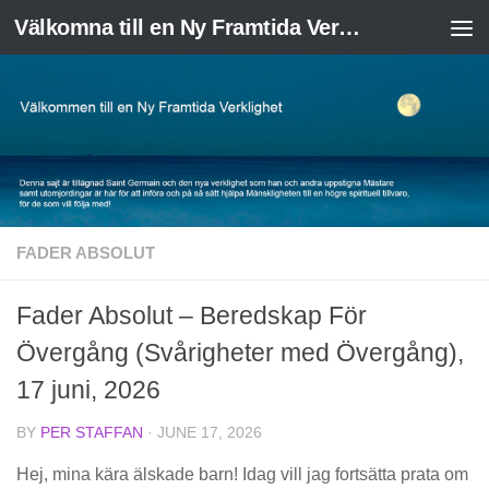
Välkomna till en Ny Framtida Verklighet
Skip to content
FADER ABSOLUT
Fader Absolut – Beredskap För
Övergång (Svårigheter med Övergång),
17 juni, 2026
BY
PER STAFFAN
·
JUNE 17, 2026
Hej, mina kära älskade barn! Idag vill jag fortsätta prata om