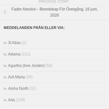
PREVIOUS STORY
Fader Absolut – Beredskap För Övergång, 16 juni,
2026
MEDDELANDEN FRÅN ELLER VIA:
3I Atlas
(2)
Adama
(151)
Agartha (Inre Jorden)
(58)
AiA Maria
(36)
Aisha North
(32)
Aita
(109)