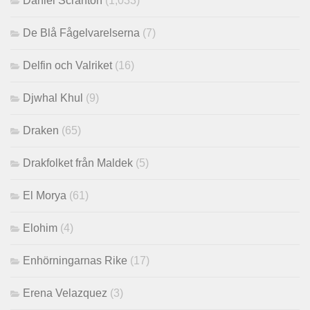
Daniel Scranton
(1,033)
De Blå Fågelvarelserna
(7)
Delfin och Valriket
(16)
Djwhal Khul
(9)
Draken
(65)
Drakfolket från Maldek
(5)
El Morya
(61)
Elohim
(4)
Enhörningarnas Rike
(17)
Erena Velazquez
(3)