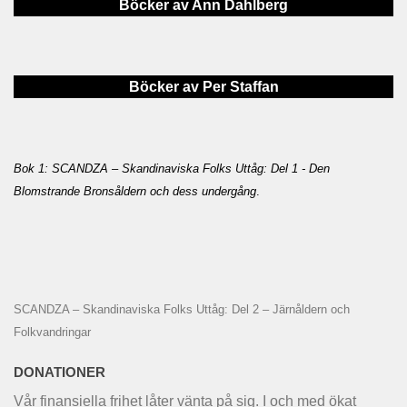
Böcker av Ann Dahlberg
Böcker av Per Staffan
Bok 1: SCANDZA – Skandinaviska Folks Uttåg: Del 1 - Den
Blomstrande Bronsåldern och dess undergång
.
SCANDZA – Skandinaviska Folks Uttåg: Del 2 – Järnåldern och
Folkvandringar
DONATIONER
Vår finansiella frihet låter vänta på sig. I och med ökat