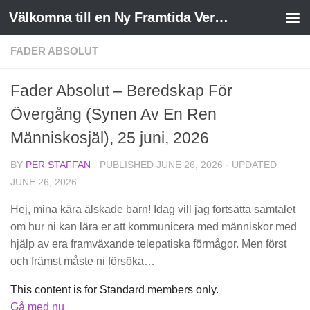
Välkomna till en Ny Framtida Verklighet
Skip to content
FADER ABSOLUT
Fader Absolut – Beredskap För
Övergång (Synen Av En Ren
Människosjäl), 25 juni, 2026
BY
PER STAFFAN
· PUBLISHED
JUNE 26, 2026
· UPDATED
JUNE 26, 2026
Hej, mina kära älskade barn! Idag vill jag fortsätta samtalet
om hur ni kan lära er att kommunicera med människor med
hjälp av era framväxande telepatiska förmågor. Men först
och främst måste ni försöka…
This content is for Standard members only.
Gå med nu