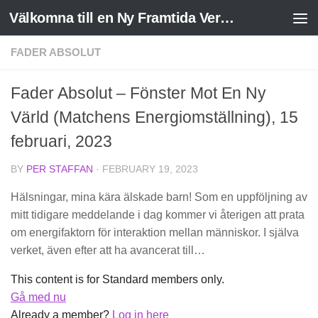
Välkomna till en Ny Framtida Verklighet
Skip to content
FADER ABSOLUT
Fader Absolut – Fönster Mot En Ny
Värld (Matchens Energiomställning), 15
februari, 2023
BY
PER STAFFAN
·
FEBRUARY 19, 2023
Hälsningar, mina kära älskade barn! Som en uppföljning av
mitt tidigare meddelande i dag kommer vi återigen att prata
om energifaktorn för interaktion mellan människor. I själva
verket, även efter att ha avancerat till…
This content is for Standard members only.
Gå med nu
Already a member?
Log in here