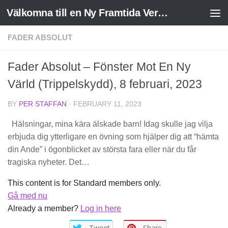
Välkomna till en Ny Framtida Verklighet
Skip to content
FADER ABSOLUT
Fader Absolut – Fönster Mot En Ny
Värld (Trippelskydd), 8 februari, 2023
BY
PER STAFFAN
·
FEBRUARY 11, 2023
Hälsningar, mina kära älskade barn! Idag skulle jag vilja
erbjuda dig ytterligare en övning som hjälper dig att “hämta
din Ande” i ögonblicket av största fara eller när du får
tragiska nyheter. Det…
This content is for Standard members only.
Gå med nu
Already a member?
Log in here
Tweet
Share