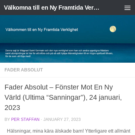
Välkomna till en Ny Framtida Verklighet
Skip to content
FADER ABSOLUT
Fader Absolut – Fönster Mot En Ny
Värld (Ultima “Sanningar”), 24 januari,
2023
BY
PER STAFFAN
·
JANUARY 27, 2023
Hälsningar, mina kära älskade barn! Ytterligare ett allmänt