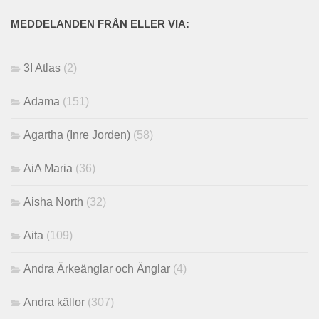
MEDDELANDEN FRÅN ELLER VIA:
3I Atlas
(2)
Adama
(151)
Agartha (Inre Jorden)
(58)
AiA Maria
(36)
Aisha North
(32)
Aita
(109)
Andra Ärkeänglar och Änglar
(4)
Andra källor
(307)