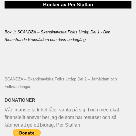
Böcker av Per Staffan
Bok 1: SCANDZA – Skandinaviska Folks Uttåg: Del 1 - Den
Blomstrande Bronsåldern och dess undergång
.
SCANDZA – Skandinaviska Folks Uttåg: Del 2 – Järnåldern och
Folkvandringar
DONATIONER
Vår finansiella frihet låter vänta på sig. I och med ökat
finansiellt ansvar ber jag de som har resurser och så
känner att ge ett bidrag. Per Staffan