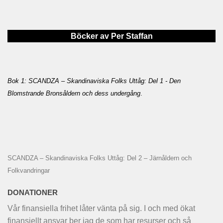
Böcker av Per Staffan
Bok 1: SCANDZA – Skandinaviska Folks Uttåg: Del 1 - Den
Blomstrande Bronsåldern och dess undergång
.
SCANDZA – Skandinaviska Folks Uttåg: Del 2 – Järnåldern och
Folkvandringar
DONATIONER
Vår finansiella frihet låter vänta på sig. I och med ökat
finansiellt ansvar ber jag de som har resurser och så