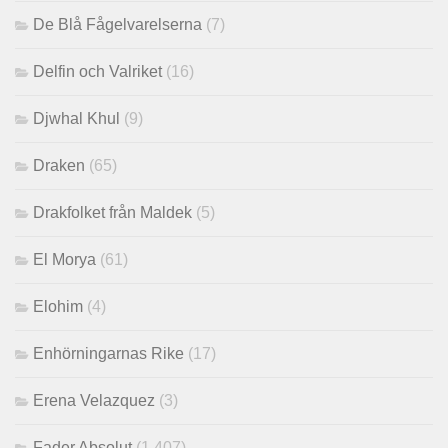
De Blå Fågelvarelserna
(7)
Delfin och Valriket
(16)
Djwhal Khul
(9)
Draken
(65)
Drakfolket från Maldek
(5)
El Morya
(61)
Elohim
(4)
Enhörningarnas Rike
(17)
Erena Velazquez
(3)
Fader Absolut
(1,407)