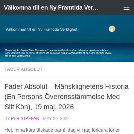
Välkomna till en Ny Framtida Verklighet
Skip to content
FADER ABSOLUT
Fader Absolut – Mänsklighetens Historia
(En Persons Överensstämmelse Med
Sitt Kön), 19 maj, 2026
BY
PER STAFFAN
·
MAY 20, 2026
Hej, mina kära älskade barn! Idag vill jag förklara för er