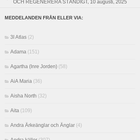
OCH REGENERERA STÄNDIGT, 10 augusti, 2025
MEDDELANDEN FRÅN ELLER VIA:
3I Atlas
(2)
Adama
(151)
Agartha (Inre Jorden)
(58)
AiA Maria
(36)
Aisha North
(32)
Aita
(109)
Andra Ärkeänglar och Änglar
(4)
Andra källor
(307)