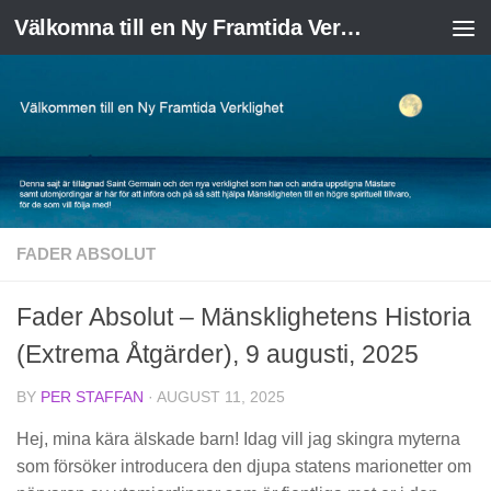
Välkomna till en Ny Framtida Verklighet
Skip to content
FADER ABSOLUT
Fader Absolut – Mänsklighetens Historia
(Extrema Åtgärder), 9 augusti, 2025
BY
PER STAFFAN
·
AUGUST 11, 2025
Hej, mina kära älskade barn! Idag vill jag skingra myterna
som försöker introducera den djupa statens marionetter om