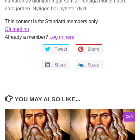
närvaron av utomjordingar som är fientliga mot er i den
nära jorden. Nyligen har nyheter dykt…
This content is for Standard members only.
Gå med nu
Already a member?
Log in here
Tweet
Share
Share
Share
YOU MAY ALSO LIKE...
0