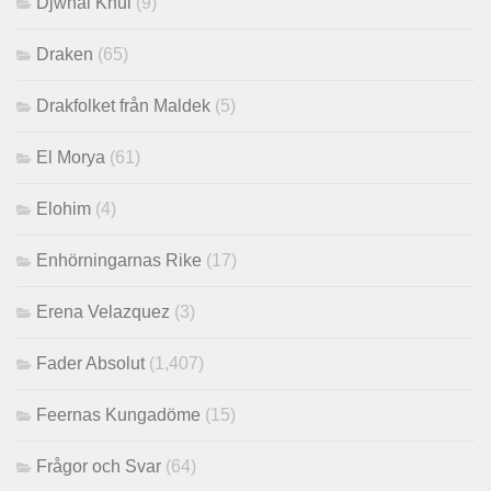
Djwhal Khul
(9)
Draken
(65)
Drakfolket från Maldek
(5)
El Morya
(61)
Elohim
(4)
Enhörningarnas Rike
(17)
Erena Velazquez
(3)
Fader Absolut
(1,407)
Feernas Kungadöme
(15)
Frågor och Svar
(64)