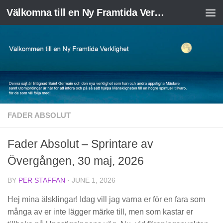
Välkomna till en Ny Framtida Verklighet
Skip to content
FADER ABSOLUT
Fader Absolut – Sprintare av
Övergången, 30 maj, 2026
BY
PER STAFFAN
·
JUNE 1, 2026
Hej mina älsklingar! Idag vill jag varna er för en fara som
många av er inte lägger märke till, men som kastar er