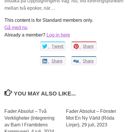
tillbaka på Uppstigningens väg. Nu, vid föreningspunkten
mellan två epoker, när…
This content is for Standard members only.
Gå med nu
Already a member?
Log in here
Tweet
Share
Share
Share
YOU MAY ALSO LIKE...
Fader Absolut – Två
Fader Absolut – Fönster
Verkligheter (Integrering
Mot En Ny Värld (Röda
av Barn I Framtidens
Linjer), 29 juli, 2023
Kommuner), 4 juli, 2024