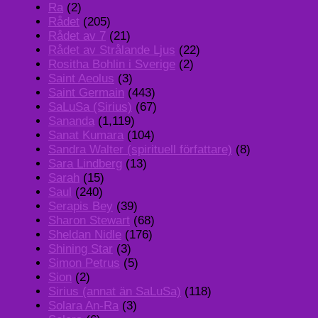
Ra
(2)
Rådet
(205)
Rådet av 7
(21)
Rådet av Strålande Ljus
(22)
Rositha Bohlin i Sverige
(2)
Saint Aeolus
(3)
Saint Germain
(443)
SaLuSa (Sirius)
(67)
Sananda
(1,119)
Sanat Kumara
(104)
Sandra Walter (spirituell författare)
(8)
Sara Lindberg
(13)
Sarah
(15)
Saul
(240)
Serapis Bey
(39)
Sharon Stewart
(68)
Sheldan Nidle
(176)
Shining Star
(3)
Simon Petrus
(5)
Sion
(2)
Sirius (annat än SaLuSa)
(118)
Solara An-Ra
(3)