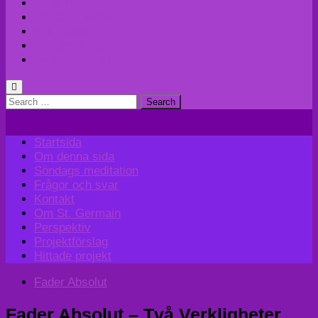
Kontakt
Om St. Germain
Perspektiv
Projektförslag
Hittade projekt
Search
for:
Startsida
Om denna sida
Söndags meditation
Frågor och svar
Kontakt
Om St. Germain
Perspektiv
Projektförslag
Hittade projekt
Fader Absolut
Fader Absolut – Två Verkligheter