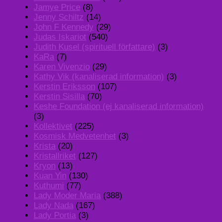
Jamye Price
(8)
Jenny Schiltz
(14)
John F Kennedy
(29)
Judas Iskariot
(540)
Judith Kusel (spirituell författare)
(3)
KaRa
(7)
Karen Vivenzio
(29)
Kathy Vik (kanaliserad information)
(3)
Kerstin Eriksson
(107)
Kerstin Sisilla
(70)
Keshe Foundation (ej kanaliserad information)
(3)
Kollektivet
(225)
Kosmisk Medvetenhet
(3)
Krista
(20)
Kristallriket
(127)
Kryon
(13)
Kuan Yin
(130)
Kuthumi
(77)
Lady Moder Maria
(388)
Lady Nada
(167)
Lady Portia
(3)