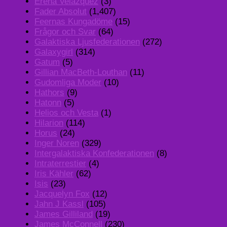
Erena Velazquez
(3)
Fader Absolut
(1,407)
Feernas Kungadöme
(15)
Frågor och Svar
(64)
Galaktiska Ljusfederationen
(272)
Galaxygirl
(314)
Gatum
(5)
Gillian MacBeth-Louthan
(11)
Gudomliga Moder
(10)
Hathors
(9)
Hatonn
(5)
Helios och Vesta
(1)
Hilarion
(114)
Horus
(24)
Inger Noren
(329)
Intergalaktiska Konfederationen
(8)
Intraterrestier
(4)
Iris Kähler
(62)
Isis
(23)
Jacquelyn Fox
(12)
Jahn J Kassl
(105)
James Gilliland
(19)
James McConnell
(230)