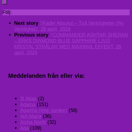
Följ:
Next story
Fader Absolut – Två Verkligheter (Ny
Verklighet), 28 april, 2024
Previous story
COMMANDER ASHTAR SHERAN
– ERKS DIAMOND BLUE SAPPHIRE LJUS
KRISTAL STRÅLAR MED MAXIMAL EFFEKT, 28
april, 2024
Meddelanden från eller via:
3I Atlas
(2)
Adama
(151)
Agartha (Inre Jorden)
(58)
AiA Maria
(36)
Aisha North
(32)
Aita
(109)