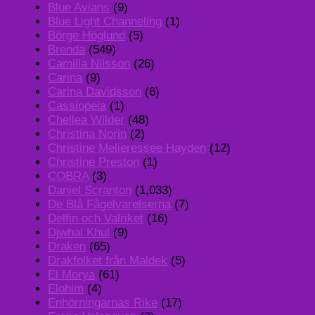
Blue Avians
(9)
Blue Light Channeling
(1)
Börge Höglund
(5)
Brenda
(549)
Camilla Nilsson
(26)
Carina
(9)
Carina Davidsson
(6)
Cassiopeia
(1)
Chellea Wilder
(48)
Christina Norin
(2)
Christine Melieressee Hayden
(12)
Christine Preston
(1)
COBRA
(3)
Daniel Scranton
(1,033)
De Blå Fågelvarelserna
(7)
Delfin och Valriket
(16)
Djwhal Khul
(9)
Draken
(65)
Drakfolket från Maldek
(5)
El Morya
(61)
Elohim
(4)
Enhörningarnas Rike
(17)