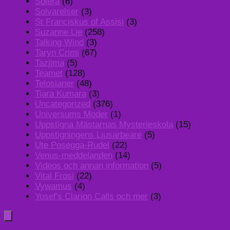
Solera
(6)
Solvarelser
(3)
St Franciskus of Assisi
(3)
Suzanne Lie
(258)
Talking Wind
(3)
Taryn Crimi
(67)
Tazjima
(5)
Teamet
(128)
Telosianer
(48)
Tiara Kumara
(3)
Uncategorized
(376)
Universums Moder
(1)
Uppstigna Mästarnas Mysterieskola
(15)
Uppstigningens Ljusarbeare
(5)
Ute Posegga-Rudel
(22)
Venus-meddelanden
(14)
Videos och annan information
(5)
Vital Frosi
(22)
Vywamus
(4)
Yosef's Clarion Calls och mer
(3)