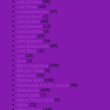
Lady Rowena
(18)
Lisa Renee
(20)
Ljusarbetarmöten
(37)
Ljusvärdinnan
(1)
Lord Buddha
(40)
Lord Emanuel
(12)
Lord Ganesha
(3)
Lord Lanto
(23)
Lord Maitreya
(24)
Lord Melchizedek
(68)
Lord Shiva
(11)
Lyra
(24)
Maat
(1)
Maria Magdalena
(209)
Maryann Rada
(8)
Matt Kahn
(19)
Matthew Ward
(136)
Meddelande från Per Staffan
(62)
Meditationer
(348)
Melchizedek
(7)
Méline Portia Lafont
(5)
Merlin
(12)
Mike Quinsey
(326)