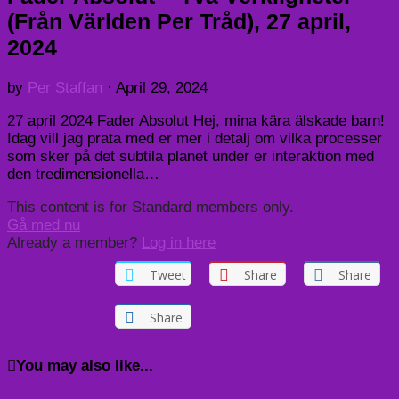
(Från Världen Per Tråd), 27 april,
2024
by
Per Staffan
·
April 29, 2024
27 april 2024 Fader Absolut Hej, mina kära älskade barn!
Idag vill jag prata med er mer i detalj om vilka processer
som sker på det subtila planet under er interaktion med
den tredimensionella…
This content is for Standard members only.
Gå med nu
Already a member?
Log in here
Tweet
Share
Share
Share
You may also like...