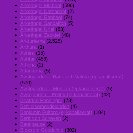
Ärkeängel Michael
(596)
Ärkeängel Nathanael
(2)
Ärkeängel Raphael
(74)
Ärkeängel Sandalfon
(5)
Ärkeängel Uriel
(83)
Ärkeängel Zadkiel
(48)
Arkturierna
(2,525)
Arthura
(1)
Ashira
(15)
Ashtar
(453)
Athena
(2)
Atlanterna
(5)
Avslöjanden – Bank och Valuta (ej kanaliserat)
(570)
Avslöjanden – Medicin (ej kanaliserat)
(5)
Avsöjanden – Politik (ej kanaliserat)
(42)
Beatrice Penninger
(73)
Befrielsemeddelanden
(4)
Benjamin Fulford (ej kanaliserat)
(104)
Berit von Scheven
(2)
Betelgeuse
(2)
Blossom Goodchild
(302)