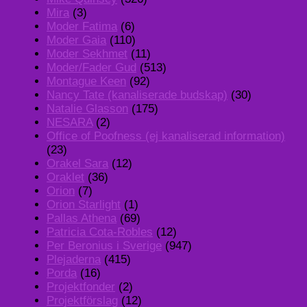
Mira
(3)
Moder Fatima
(6)
Moder Gaia
(110)
Moder Sekhmet
(11)
Moder/Fader Gud
(513)
Montague Keen
(92)
Nancy Tate (kanaliserade budskap)
(30)
Natalie Glasson
(175)
NESARA
(2)
Office of Poofness (ej kanaliserad information)
(23)
Orakel Sara
(12)
Oraklet
(36)
Orion
(7)
Orion Starlight
(1)
Pallas Athena
(69)
Patricia Cota-Robles
(12)
Per Beronius i Sverige
(947)
Plejaderna
(415)
Porda
(16)
Projektfonder
(2)
Projektförslag
(12)