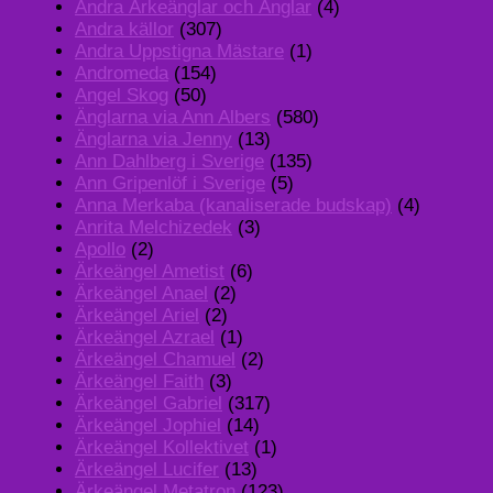
Andra Ärkeänglar och Änglar
(4)
Andra källor
(307)
Andra Uppstigna Mästare
(1)
Andromeda
(154)
Angel Skog
(50)
Änglarna via Ann Albers
(580)
Änglarna via Jenny
(13)
Ann Dahlberg i Sverige
(135)
Ann Gripenlöf i Sverige
(5)
Anna Merkaba (kanaliserade budskap)
(4)
Anrita Melchizedek
(3)
Apollo
(2)
Ärkeängel Ametist
(6)
Ärkeängel Anael
(2)
Ärkeängel Ariel
(2)
Ärkeängel Azrael
(1)
Ärkeängel Chamuel
(2)
Ärkeängel Faith
(3)
Ärkeängel Gabriel
(317)
Ärkeängel Jophiel
(14)
Ärkeängel Kollektivet
(1)
Ärkeängel Lucifer
(13)
Ärkeängel Metatron
(123)