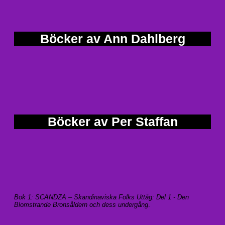
Böcker av Ann Dahlberg
Böcker av Per Staffan
Bok 1: SCANDZA – Skandinaviska Folks Uttåg: Del 1 - Den
Blomstrande Bronsåldern och dess undergång
.