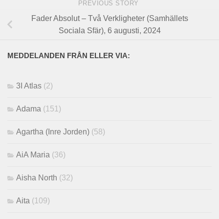
PREVIOUS STORY
Fader Absolut – Två Verkligheter (Samhällets
Sociala Sfär), 6 augusti, 2024
MEDDELANDEN FRÅN ELLER VIA:
3I Atlas
(2)
Adama
(151)
Agartha (Inre Jorden)
(58)
AiA Maria
(36)
Aisha North
(32)
Aita
(109)