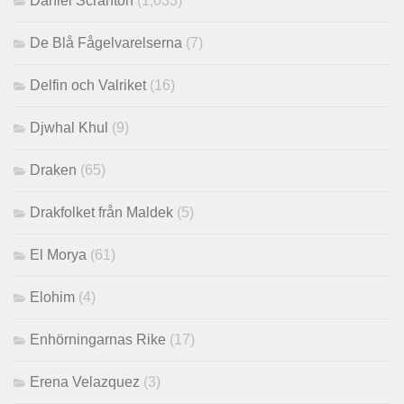
Daniel Scranton
(1,033)
De Blå Fågelvarelserna
(7)
Delfin och Valriket
(16)
Djwhal Khul
(9)
Draken
(65)
Drakfolket från Maldek
(5)
El Morya
(61)
Elohim
(4)
Enhörningarnas Rike
(17)
Erena Velazquez
(3)