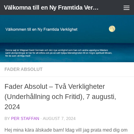
Välkomna till en Ny Framtida Verklighet
Skip to content
FADER ABSOLUT
Fader Absolut – Två Verkligheter
(Underhållning och Fritid), 7 augusti,
2024
BY
PER STAFFAN
·
AUGUST 7, 2024
Hej mina kära älskade barn! Idag vill jag prata med dig om