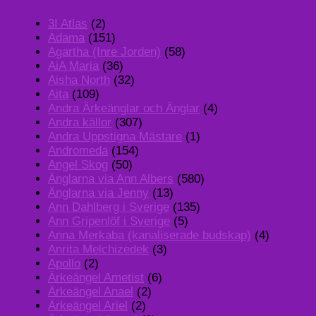
3I Atlas
(2)
Adama
(151)
Agartha (Inre Jorden)
(58)
AiA Maria
(36)
Aisha North
(32)
Aita
(109)
Andra Ärkeänglar och Änglar
(4)
Andra källor
(307)
Andra Uppstigna Mästare
(1)
Andromeda
(154)
Angel Skog
(50)
Änglarna via Ann Albers
(580)
Änglarna via Jenny
(13)
Ann Dahlberg i Sverige
(135)
Ann Gripenlöf i Sverige
(5)
Anna Merkaba (kanaliserade budskap)
(4)
Anrita Melchizedek
(3)
Apollo
(2)
Ärkeängel Ametist
(6)
Ärkeängel Anael
(2)
Ärkeängel Ariel
(2)