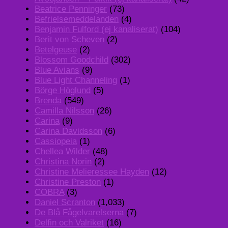
Beatrice Penninger
(73)
Befrielsemeddelanden
(4)
Benjamin Fulford (ej kanaliserat)
(104)
Berit von Scheven
(2)
Betelgeuse
(2)
Blossom Goodchild
(302)
Blue Avians
(9)
Blue Light Channeling
(1)
Börge Höglund
(5)
Brenda
(549)
Camilla Nilsson
(26)
Carina
(9)
Carina Davidsson
(6)
Cassiopeia
(1)
Chellea Wilder
(48)
Christina Norin
(2)
Christine Melieressee Hayden
(12)
Christine Preston
(1)
COBRA
(3)
Daniel Scranton
(1,033)
De Blå Fågelvarelserna
(7)
Delfin och Valriket
(16)