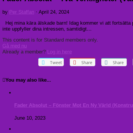
by
Per Staffan
·
April 24, 2024
Hej mina kära älskade barn! Idag kommer vi att fortsätta
inte uppfyller dina intressen, samtidigt…
This content is for Standard members only.
Gå med nu
Already a member?
Log in here
Tweet
Share
Share
You may also like...
Fader Absolut – Fönster Mot En Ny Värld (Konstruk
June 10, 2023