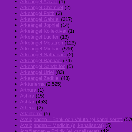
Ärkeängel Azrael
(1)
Ärkeängel Chamuel
(2)
Ärkeängel Faith
(3)
Ärkeängel Gabriel
(317)
Ärkeängel Jophiel
(14)
Ärkeängel Kollektivet
(1)
Ärkeängel Lucifer
(13)
Ärkeängel Metatron
(123)
Ärkeängel Michael
(596)
Ärkeängel Nathanael
(2)
Ärkeängel Raphael
(74)
Ärkeängel Sandalfon
(5)
Ärkeängel Uriel
(83)
Ärkeängel Zadkiel
(48)
Arkturierna
(2,525)
Arthura
(1)
Ashira
(15)
Ashtar
(453)
Athena
(2)
Atlanterna
(5)
Avslöjanden – Bank och Valuta (ej kanaliserat)
(57
Avslöjanden – Medicin (ej kanaliserat)
(5)
Avsöjanden – Politik (ej kanaliserat)
(42)