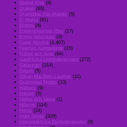
Djwhal Khul
(9)
Draken
(65)
Drakfolket från Maldek
(5)
El Morya
(61)
Elohim
(4)
Enhörningarnas Rike
(17)
Erena Velazquez
(3)
Fader Absolut
(1,407)
Feernas Kungadöme
(15)
Frågor och Svar
(64)
Galaktiska Ljusfederationen
(272)
Galaxygirl
(314)
Gatum
(5)
Gillian MacBeth-Louthan
(11)
Gudomliga Moder
(10)
Hathors
(9)
Hatonn
(5)
Helios och Vesta
(1)
Hilarion
(114)
Horus
(24)
Inger Noren
(329)
Intergalaktiska Konfederationen
(8)