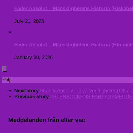
Fader Absolut – Mänsklighetens Historia (Riskabelt
July 21, 2025
Fader Absolut – Mänsklighetens Historia (Himmelsk
January 30, 2026
Följ:
Next story
Fader Absolut – Två Verkligheter (Officiel
Previous story
STENBOCKENS FARTYGSMEDDELAN
Meddelanden från eller via: