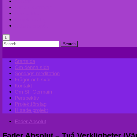
Kontakt
Om St. Germain
Perspektiv
Projektförslag
Hittade projekt
Search
for:
Startsida
Om denna sida
Söndags meditation
Frågor och svar
Kontakt
Om St. Germain
Perspektiv
Projektförslag
Hittade projekt
Fader Absolut
Fader Absolut – Två Verkligheter (Vä