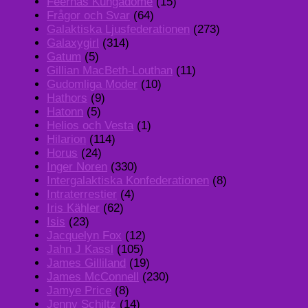
Feernas Kungadöme
(15)
Frågor och Svar
(64)
Galaktiska Ljusfederationen
(273)
Galaxygirl
(314)
Gatum
(5)
Gillian MacBeth-Louthan
(11)
Gudomliga Moder
(10)
Hathors
(9)
Hatonn
(5)
Helios och Vesta
(1)
Hilarion
(114)
Horus
(24)
Inger Noren
(330)
Intergalaktiska Konfederationen
(8)
Intraterrestier
(4)
Iris Kähler
(62)
Isis
(23)
Jacquelyn Fox
(12)
Jahn J Kassl
(105)
James Gilliland
(19)
James McConnell
(230)
Jamye Price
(8)
Jenny Schiltz
(14)