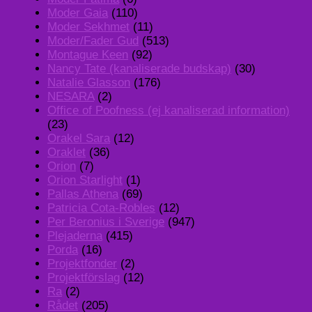
Moder Gaia
(110)
Moder Sekhmet
(11)
Moder/Fader Gud
(513)
Montague Keen
(92)
Nancy Tate (kanaliserade budskap)
(30)
Natalie Glasson
(176)
NESARA
(2)
Office of Poofness (ej kanaliserad information)
(23)
Orakel Sara
(12)
Oraklet
(36)
Orion
(7)
Orion Starlight
(1)
Pallas Athena
(69)
Patricia Cota-Robles
(12)
Per Beronius i Sverige
(947)
Plejaderna
(415)
Porda
(16)
Projektfonder
(2)
Projektförslag
(12)
Ra
(2)
Rådet
(205)