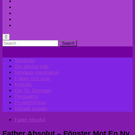
Kontakt
Om St. Germain
Perspektiv
Projektförslag
Hittade projekt
Search
for:
Startsida
Om denna sida
Söndags meditation
Frågor och svar
Kontakt
Om St. Germain
Perspektiv
Projektförslag
Hittade projekt
Fader Absolut
Father Absolut – Fönster Mot En Ny