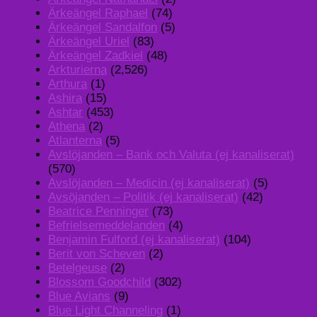
Ärkeängel Raphael
(74)
Ärkeängel Sandalfon
(5)
Ärkeängel Uriel
(83)
Ärkeängel Zadkiel
(48)
Arkturierna
(2,526)
Arthura
(1)
Ashira
(15)
Ashtar
(453)
Athena
(2)
Atlanterna
(5)
Avslöjanden – Bank och Valuta (ej kanaliserat)
(570)
Avslöjanden – Medicin (ej kanaliserat)
(5)
Avsöjanden – Politik (ej kanaliserat)
(42)
Beatrice Penninger
(73)
Befrielsemeddelanden
(4)
Benjamin Fulford (ej kanaliserat)
(104)
Berit von Scheven
(2)
Betelgeuse
(2)
Blossom Goodchild
(302)
Blue Avians
(9)
Blue Light Channeling
(1)