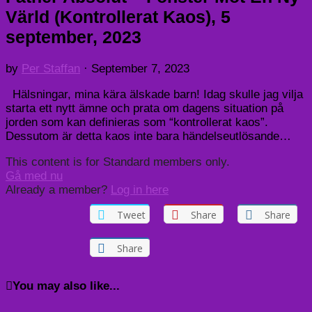
Värld (Kontrollerat Kaos), 5
september, 2023
by
Per Staffan
·
September 7, 2023
Hälsningar, mina kära älskade barn! Idag skulle jag vilja
starta ett nytt ämne och prata om dagens situation på
jorden som kan definieras som “kontrollerat kaos”.
Dessutom är detta kaos inte bara händelseutlösande…
This content is for Standard members only.
Gå med nu
Already a member?
Log in here
Tweet
Share
Share
Share
You may also like...