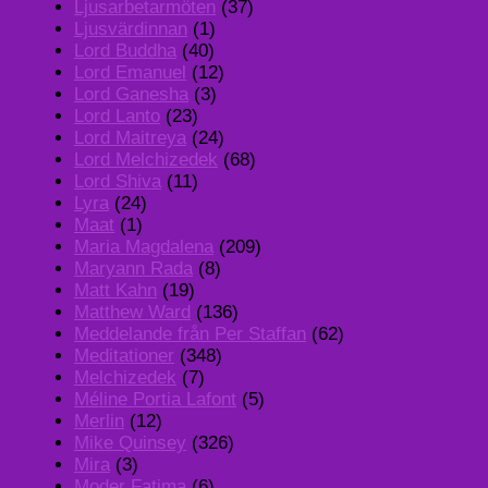
Ljusarbetarmöten
(37)
Ljusvärdinnan
(1)
Lord Buddha
(40)
Lord Emanuel
(12)
Lord Ganesha
(3)
Lord Lanto
(23)
Lord Maitreya
(24)
Lord Melchizedek
(68)
Lord Shiva
(11)
Lyra
(24)
Maat
(1)
Maria Magdalena
(209)
Maryann Rada
(8)
Matt Kahn
(19)
Matthew Ward
(136)
Meddelande från Per Staffan
(62)
Meditationer
(348)
Melchizedek
(7)
Méline Portia Lafont
(5)
Merlin
(12)
Mike Quinsey
(326)
Mira
(3)
Moder Fatima
(6)