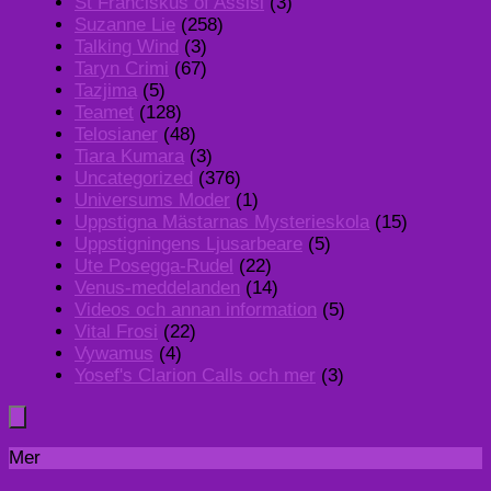
St Franciskus of Assisi
(3)
Suzanne Lie
(258)
Talking Wind
(3)
Taryn Crimi
(67)
Tazjima
(5)
Teamet
(128)
Telosianer
(48)
Tiara Kumara
(3)
Uncategorized
(376)
Universums Moder
(1)
Uppstigna Mästarnas Mysterieskola
(15)
Uppstigningens Ljusarbeare
(5)
Ute Posegga-Rudel
(22)
Venus-meddelanden
(14)
Videos och annan information
(5)
Vital Frosi
(22)
Vywamus
(4)
Yosef's Clarion Calls och mer
(3)
Mer