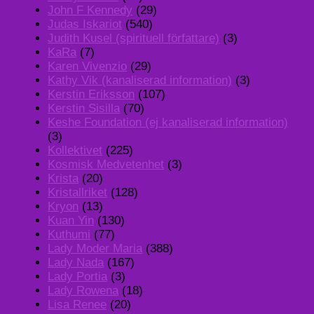
John F Kennedy
(29)
Judas Iskariot
(540)
Judith Kusel (spirituell författare)
(3)
KaRa
(7)
Karen Vivenzio
(29)
Kathy Vik (kanaliserad information)
(3)
Kerstin Eriksson
(107)
Kerstin Sisilla
(70)
Keshe Foundation (ej kanaliserad information)
(3)
Kollektivet
(225)
Kosmisk Medvetenhet
(3)
Krista
(20)
Kristallriket
(128)
Kryon
(13)
Kuan Yin
(130)
Kuthumi
(77)
Lady Moder Maria
(388)
Lady Nada
(167)
Lady Portia
(3)
Lady Rowena
(18)
Lisa Renee
(20)