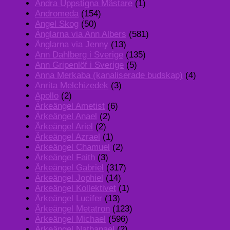
Andra Uppstigna Mästare
(1)
Andromeda
(154)
Angel Skog
(50)
Änglarna via Ann Albers
(581)
Änglarna via Jenny
(13)
Ann Dahlberg i Sverige
(135)
Ann Gripenlöf i Sverige
(5)
Anna Merkaba (kanaliserade budskap)
(4)
Anrita Melchizedek
(3)
Apollo
(2)
Ärkeängel Ametist
(6)
Ärkeängel Anael
(2)
Ärkeängel Ariel
(2)
Ärkeängel Azrael
(1)
Ärkeängel Chamuel
(2)
Ärkeängel Faith
(3)
Ärkeängel Gabriel
(317)
Ärkeängel Jophiel
(14)
Ärkeängel Kollektivet
(1)
Ärkeängel Lucifer
(13)
Ärkeängel Metatron
(123)
Ärkeängel Michael
(596)
Ärkeängel Nathanael
(2)