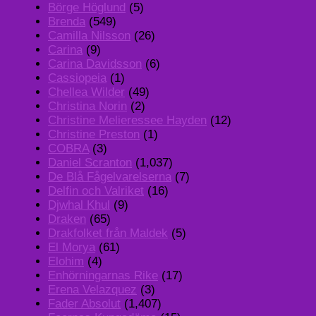
Börge Höglund
(5)
Brenda
(549)
Camilla Nilsson
(26)
Carina
(9)
Carina Davidsson
(6)
Cassiopeia
(1)
Chellea Wilder
(49)
Christina Norin
(2)
Christine Melieressee Hayden
(12)
Christine Preston
(1)
COBRA
(3)
Daniel Scranton
(1,037)
De Blå Fågelvarelserna
(7)
Delfin och Valriket
(16)
Djwhal Khul
(9)
Draken
(65)
Drakfolket från Maldek
(5)
El Morya
(61)
Elohim
(4)
Enhörningarnas Rike
(17)
Erena Velazquez
(3)
Fader Absolut
(1,407)