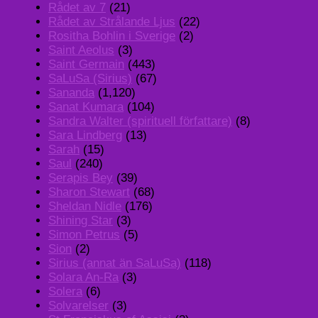
Rådet av 7
(21)
Rådet av Strålande Ljus
(22)
Rositha Bohlin i Sverige
(2)
Saint Aeolus
(3)
Saint Germain
(443)
SaLuSa (Sirius)
(67)
Sananda
(1,120)
Sanat Kumara
(104)
Sandra Walter (spirituell författare)
(8)
Sara Lindberg
(13)
Sarah
(15)
Saul
(240)
Serapis Bey
(39)
Sharon Stewart
(68)
Sheldan Nidle
(176)
Shining Star
(3)
Simon Petrus
(5)
Sion
(2)
Sirius (annat än SaLuSa)
(118)
Solara An-Ra
(3)
Solera
(6)
Solvarelser
(3)