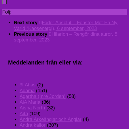
Följ:
Next story
Fader Absolut – Fönster Mot En Ny
Värld (Kaosenergi), 6 september, 2023
Previous story
Hilarion – Rengör dina auror, 5
september, 2023
Meddelanden från eller via:
3I Atlas
(2)
Adama
(151)
Agartha (Inre Jorden)
(58)
AiA Maria
(36)
Aisha North
(32)
Aita
(109)
Andra Ärkeänglar och Änglar
(4)
Andra källor
(307)