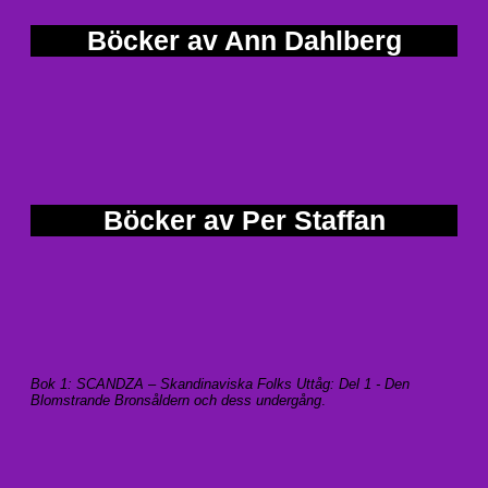
Böcker av Ann Dahlberg
Böcker av Per Staffan
Bok 1: SCANDZA – Skandinaviska Folks Uttåg: Del 1 - Den
Blomstrande Bronsåldern och dess undergång
.