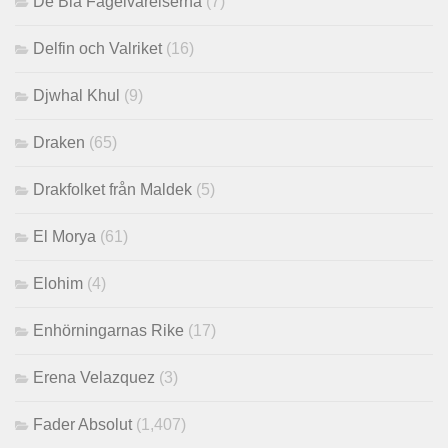
De Blå Fågelvarelserna
(7)
Delfin och Valriket
(16)
Djwhal Khul
(9)
Draken
(65)
Drakfolket från Maldek
(5)
El Morya
(61)
Elohim
(4)
Enhörningarnas Rike
(17)
Erena Velazquez
(3)
Fader Absolut
(1,407)