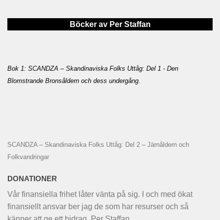
Böcker av Per Staffan
Bok 1: SCANDZA – Skandinaviska Folks Uttåg: Del 1 - Den
Blomstrande Bronsåldern och dess undergång
.
SCANDZA – Skandinaviska Folks Uttåg: Del 2 – Järnåldern och
Folkvandringar
DONATIONER
Vår finansiella frihet låter vänta på sig. I och med ökat
finansiellt ansvar ber jag de som har resurser och så
känner att ge ett bidrag. Per Staffan