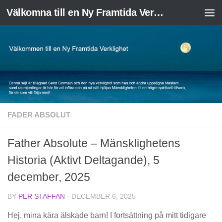
Välkomna till en Ny Framtida Verklighet
Skip to content
FADER ABSOLUT
Father Absolute – Mänsklighetens
Historia (Aktivt Deltagande), 5
december, 2025
BY
PER STAFFAN
·
DECEMBER 6, 2025
Hej, mina kära älskade barn! I fortsättning på mitt tidigare