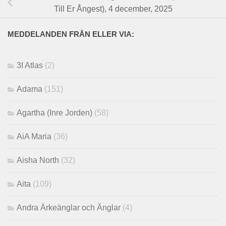
Till Er Ångest), 4 december, 2025
MEDDELANDEN FRÅN ELLER VIA:
3I Atlas
(2)
Adama
(151)
Agartha (Inre Jorden)
(58)
AiA Maria
(36)
Aisha North
(32)
Aita
(109)
Andra Ärkeänglar och Änglar
(4)