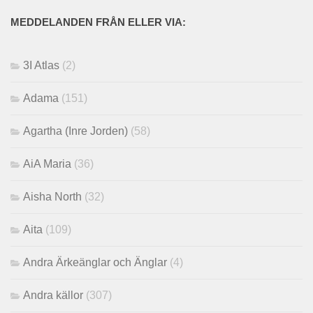
MEDDELANDEN FRÅN ELLER VIA:
3I Atlas
(2)
Adama
(151)
Agartha (Inre Jorden)
(58)
AiA Maria
(36)
Aisha North
(32)
Aita
(109)
Andra Ärkeänglar och Änglar
(4)
Andra källor
(307)