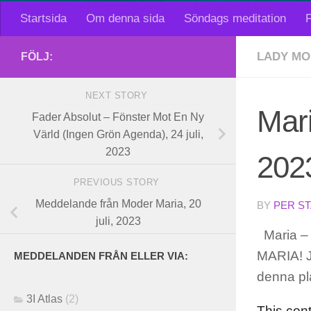
Startsida
Om denna sida
Söndags meditation
F
LADY MO
FÖLJ:
NEXT STORY
Mari
Fader Absolut – Fönster Mot En Ny
Värld (Ingen Grön Agenda), 24 juli,
2023
202
PREVIOUS STORY
Meddelande från Moder Maria, 20
BY
PER S
juli, 2023
Maria – 
MARIA! J
MEDDELANDEN FRÅN ELLER VIA:
denna pl
3I Atlas
(2)
This con