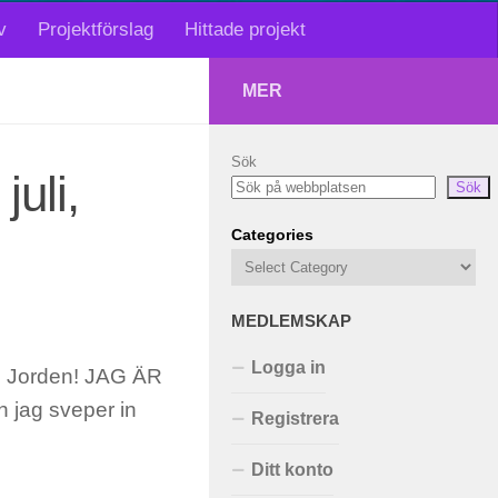
v
Projektförslag
Hittade projekt
MER
Sök
juli,
Sök
Categories
MEDLEMSKAP
Logga in
en Jorden! JAG ÄR
h jag sveper in
Registrera
Ditt konto