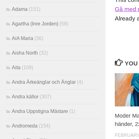
Gå med 
Adama
(151)
Already
Agartha (Inre Jorden)
(58)
AiA Maria
(36)
Aisha North
(32)
YOU 
Aita
(109)
Andra Ärkeänglar och Änglar
(4)
Andra källor
(307)
Andra Uppstigna Mästare
(1)
Moder Ma
händer, 2
Andromeda
(154)
FEBRUARY 