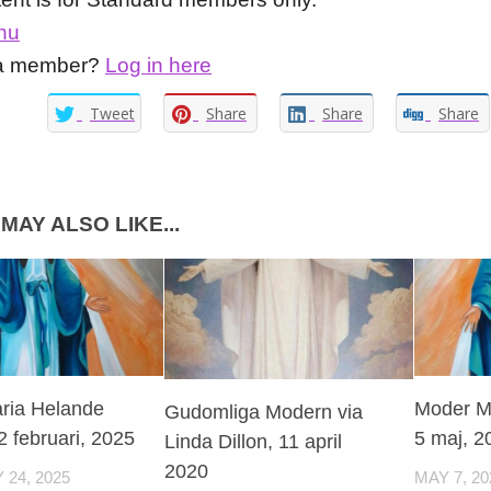
nu
 a member?
Log in here
Tweet
Share
Share
Share
MAY ALSO LIKE...
ria Helande
Moder Ma
Gudomliga Modern via
2 februari, 2025
5 maj, 2
Linda Dillon, 11 april
2020
24, 2025
MAY 7, 20