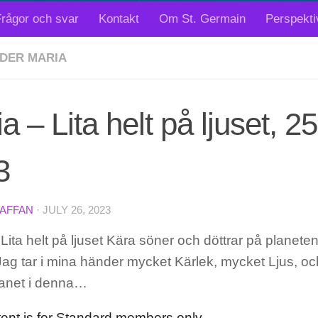
rågor och svar
Kontakt
Om St. Germain
Perspekti
DER MARIA
a – Lita helt på ljuset, 25 
3
TAFFAN
·
JULY 26, 2023
Lita helt på ljuset Kära söner och döttrar på planet
ag tar i mina händer mycket Kärlek, mycket Ljus, oc
anet i denna…
tent is for Standard members only.