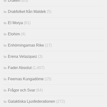
Draken
(65)
Drakfolket från Maldek
(5)
El Morya
(61)
Elohim
(4)
Enhörningarnas Rike
(17)
Erena Velazquez
(3)
Fader Absolut
(1,407)
Feernas Kungadöme
(15)
Frågor och Svar
(64)
Galaktiska Ljusfederationen
(272)