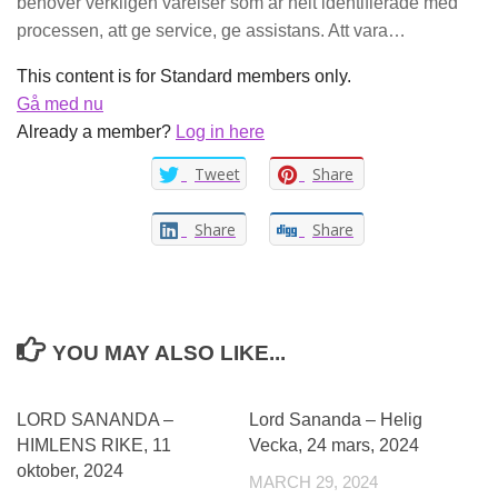
behöver verkligen varelser som är helt identifierade med
processen, att ge service, ge assistans. Att vara…
This content is for Standard members only.
Gå med nu
Already a member?
Log in here
Tweet
Share
Share
Share
YOU MAY ALSO LIKE...
LORD SANANDA –
Lord Sananda – Helig
HIMLENS RIKE, 11
Vecka, 24 mars, 2024
oktober, 2024
MARCH 29, 2024