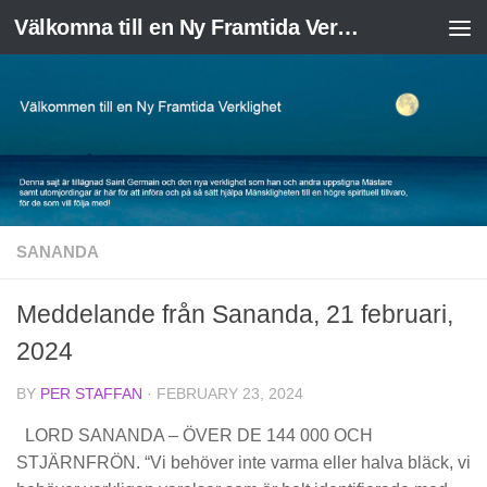
Välkomna till en Ny Framtida Verklighet
Skip to content
SANANDA
Meddelande från Sananda, 21 februari,
2024
BY
PER STAFFAN
·
FEBRUARY 23, 2024
LORD SANANDA – ÖVER DE 144 000 OCH
STJÄRNFRÖN. “Vi behöver inte varma eller halva bläck, vi