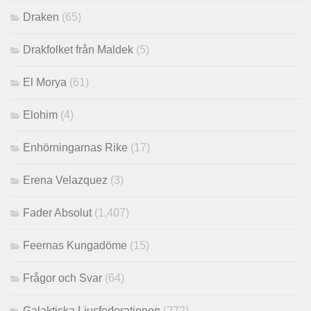
Draken
(65)
Drakfolket från Maldek
(5)
El Morya
(61)
Elohim
(4)
Enhörningarnas Rike
(17)
Erena Velazquez
(3)
Fader Absolut
(1,407)
Feernas Kungadöme
(15)
Frågor och Svar
(64)
Galaktiska Ljusfederationen
(272)