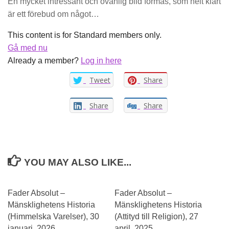
En mycket intressant och ovanlig bild formas, som helt klart
är ett förebud om något…
This content is for Standard members only.
Gå med nu
Already a member?
Log in here
Tweet
Share
Share
Share
YOU MAY ALSO LIKE...
Fader Absolut –
Fader Absolut –
Mänsklighetens Historia
Mänsklighetens Historia
(Himmelska Varelser), 30
(Attityd till Religion), 27
januari, 2026
april, 2025