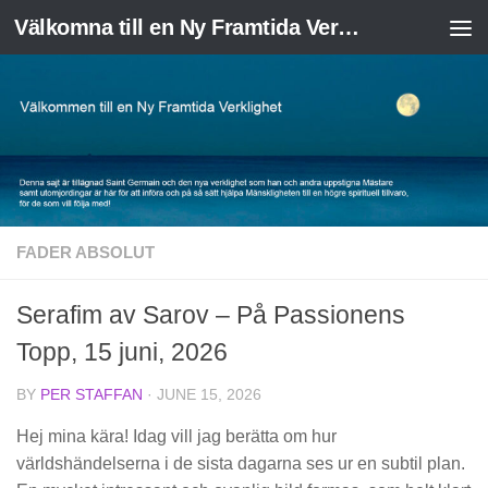
Välkomna till en Ny Framtida Verklighet
Skip to content
FADER ABSOLUT
Serafim av Sarov – På Passionens
Topp, 15 juni, 2026
BY
PER STAFFAN
·
JUNE 15, 2026
Hej mina kära! Idag vill jag berätta om hur
världshändelserna i de sista dagarna ses ur en subtil plan.