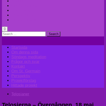
Kontakt
Om St. Germain
Perspektiv
Projektförslag
Hittade projekt
Search
for:
Startsida
Om denna sida
Söndags meditation
Frågor och svar
Kontakt
Om St. Germain
Perspektiv
Projektförslag
Hittade projekt
Telosianer
Telosierna – Övergången, 18 maj,