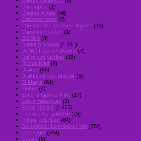
Carina Davidsson
(6)
Cassiopeia
(1)
Chellea Wilder
(46)
Christina Norin
(2)
Christine Melieressee Hayden
(12)
Christine Preston
(1)
COBRA
(3)
Daniel Scranton
(1,031)
De Blå Fågelvarelserna
(7)
Delfin och Valriket
(16)
Djwhal Khul
(9)
Draken
(65)
Drakfolket från Maldek
(5)
El Morya
(61)
Elohim
(4)
Enhörningarnas Rike
(17)
Erena Velazquez
(3)
Fader Absolut
(1,405)
Feernas Kungadöme
(15)
Frågor och Svar
(64)
Galaktiska Ljusfederationen
(272)
Galaxygirl
(314)
Gatum
(5)