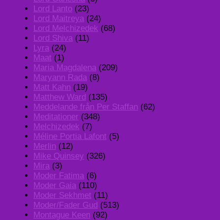
Lord Lanto
(23)
Lord Maitreya
(24)
Lord Melchizedek
(68)
Lord Shiva
(11)
Lyra
(24)
Maat
(1)
Maria Magdalena
(209)
Maryann Rada
(8)
Matt Kahn
(19)
Matthew Ward
(135)
Meddelande från Per Staffan
(62)
Meditationer
(348)
Melchizedek
(7)
Méline Portia Lafont
(5)
Merlin
(12)
Mike Quinsey
(326)
Mira
(3)
Moder Fatima
(6)
Moder Gaia
(110)
Moder Sekhmet
(11)
Moder/Fader Gud
(513)
Montague Keen
(92)