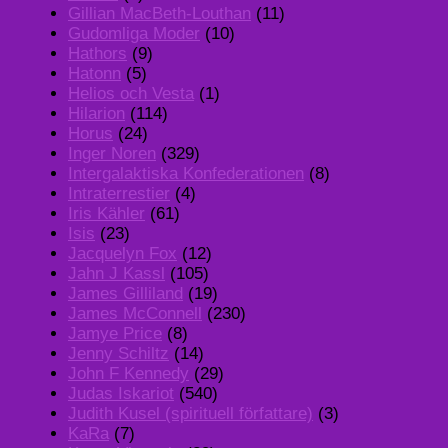
Gillian MacBeth-Louthan
(11)
Gudomliga Moder
(10)
Hathors
(9)
Hatonn
(5)
Helios och Vesta
(1)
Hilarion
(114)
Horus
(24)
Inger Noren
(329)
Intergalaktiska Konfederationen
(8)
Intraterrestier
(4)
Iris Kähler
(61)
Isis
(23)
Jacquelyn Fox
(12)
Jahn J Kassl
(105)
James Gilliland
(19)
James McConnell
(230)
Jamye Price
(8)
Jenny Schiltz
(14)
John F Kennedy
(29)
Judas Iskariot
(540)
Judith Kusel (spirituell författare)
(3)
KaRa
(7)