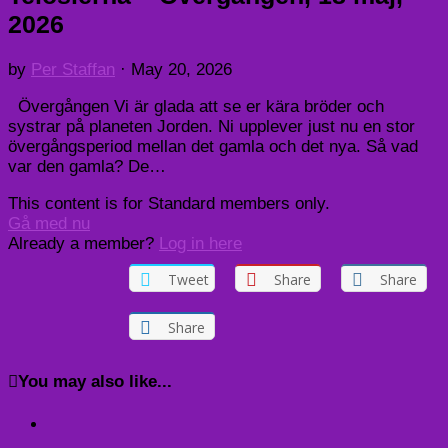
2026
by
Per Staffan
·
May 20, 2026
Övergången Vi är glada att se er kära bröder och
systrar på planeten Jorden. Ni upplever just nu en stor
övergångsperiod mellan det gamla och det nya. Så vad
var den gamla? De…
This content is for Standard members only.
Gå med nu
Already a member?
Log in here
Tweet
Share
Share
Share
You may also like...