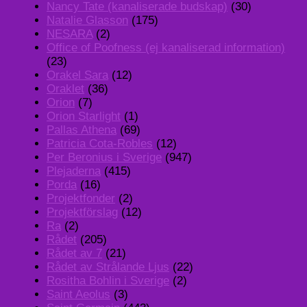
Nancy Tate (kanaliserade budskap)
(30)
Natalie Glasson
(175)
NESARA
(2)
Office of Poofness (ej kanaliserad information)
(23)
Orakel Sara
(12)
Oraklet
(36)
Orion
(7)
Orion Starlight
(1)
Pallas Athena
(69)
Patricia Cota-Robles
(12)
Per Beronius i Sverige
(947)
Plejaderna
(415)
Porda
(16)
Projektfonder
(2)
Projektförslag
(12)
Ra
(2)
Rådet
(205)
Rådet av 7
(21)
Rådet av Strålande Ljus
(22)
Rositha Bohlin i Sverige
(2)
Saint Aeolus
(3)