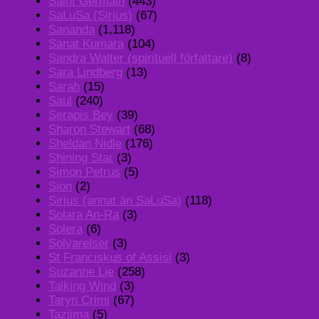
Saint Germain
(443)
SaLuSa (Sirius)
(67)
Sananda
(1,118)
Sanat Kumara
(104)
Sandra Walter (spirituell författare)
(8)
Sara Lindberg
(13)
Sarah
(15)
Saul
(240)
Serapis Bey
(39)
Sharon Stewart
(68)
Sheldan Nidle
(176)
Shining Star
(3)
Simon Petrus
(5)
Sion
(2)
Sirius (annat än SaLuSa)
(118)
Solara An-Ra
(3)
Solera
(6)
Solvarelser
(3)
St Franciskus of Assisi
(3)
Suzanne Lie
(258)
Talking Wind
(3)
Taryn Crimi
(67)
Tazjima
(5)