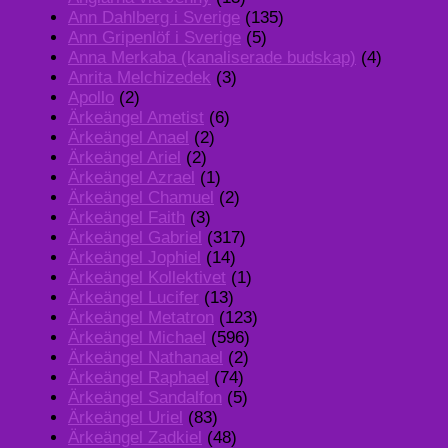
Ann Dahlberg i Sverige
(135)
Ann Gripenlöf i Sverige
(5)
Anna Merkaba (kanaliserade budskap)
(4)
Anrita Melchizedek
(3)
Apollo
(2)
Ärkeängel Ametist
(6)
Ärkeängel Anael
(2)
Ärkeängel Ariel
(2)
Ärkeängel Azrael
(1)
Ärkeängel Chamuel
(2)
Ärkeängel Faith
(3)
Ärkeängel Gabriel
(317)
Ärkeängel Jophiel
(14)
Ärkeängel Kollektivet
(1)
Ärkeängel Lucifer
(13)
Ärkeängel Metatron
(123)
Ärkeängel Michael
(596)
Ärkeängel Nathanael
(2)
Ärkeängel Raphael
(74)
Ärkeängel Sandalfon
(5)
Ärkeängel Uriel
(83)
Ärkeängel Zadkiel
(48)