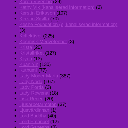
Karen Vivenzio
(29)
Kathy Vik (kanaliserad information)
(3)
Kerstin Eriksson
(107)
Kerstin Sisilla
(70)
Keshe Foundation (ej kanaliserad information)
(3)
Kollektivet
(225)
Kosmisk Medvetenhet
(3)
Krista
(20)
Kristallriket
(127)
Kryon
(13)
Kuan Yin
(130)
Kuthumi
(77)
Lady Moder Maria
(387)
Lady Nada
(167)
Lady Portia
(3)
Lady Rowena
(18)
Lisa Renee
(20)
Ljusarbetarmöten
(37)
Ljusvärdinnan
(1)
Lord Buddha
(40)
Lord Emanuel
(12)
Lord Ganesha
(3)