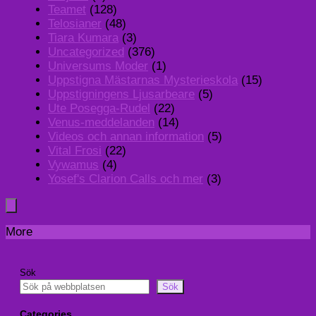
Teamet
(128)
Telosianer
(48)
Tiara Kumara
(3)
Uncategorized
(376)
Universums Moder
(1)
Uppstigna Mästarnas Mysterieskola
(15)
Uppstigningens Ljusarbeare
(5)
Ute Posegga-Rudel
(22)
Venus-meddelanden
(14)
Videos och annan information
(5)
Vital Frosi
(22)
Vywamus
(4)
Yosef's Clarion Calls och mer
(3)
More
Sök
Sök
Categories