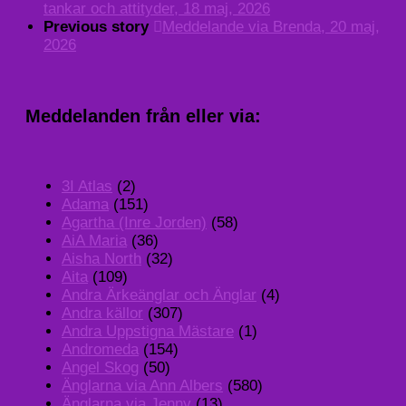
tankar och attityder, 18 maj, 2026
Previous story
Meddelande via Brenda, 20 maj,
2026
Meddelanden från eller via:
3I Atlas
(2)
Adama
(151)
Agartha (Inre Jorden)
(58)
AiA Maria
(36)
Aisha North
(32)
Aita
(109)
Andra Ärkeänglar och Änglar
(4)
Andra källor
(307)
Andra Uppstigna Mästare
(1)
Andromeda
(154)
Angel Skog
(50)
Änglarna via Ann Albers
(580)
Änglarna via Jenny
(13)