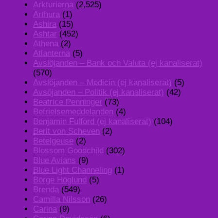
Arkturierna
(2,525)
Arthura
(1)
Ashira
(15)
Ashtar
(452)
Athena
(2)
Atlanterna
(5)
Avslöjanden – Bank och Valuta (ej kanaliserat)
(570)
Avslöjanden – Medicin (ej kanaliserat)
(5)
Avsöjanden – Politik (ej kanaliserat)
(42)
Beatrice Penninger
(73)
Befrielsemeddelanden
(4)
Benjamin Fulford (ej kanaliserat)
(104)
Berit von Scheven
(2)
Betelgeuse
(2)
Blossom Goodchild
(302)
Blue Avians
(9)
Blue Light Channeling
(1)
Börge Höglund
(5)
Brenda
(549)
Camilla Nilsson
(26)
Carina
(9)