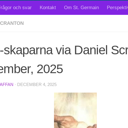
rågor och svar
Kontakt
Om St. Germain
Perspekti
SCRANTON
skaparna via Daniel Scr
ember, 2025
TAFFAN
·
DECEMBER 4, 2025