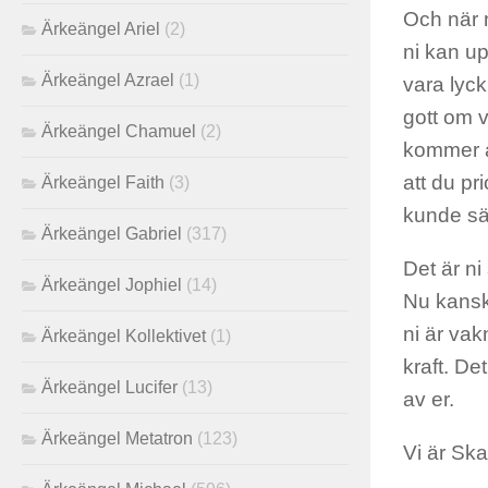
Och när ni
Ärkeängel Ariel
(2)
ni kan upp
Ärkeängel Azrael
(1)
vara lyck
gott om 
Ärkeängel Chamuel
(2)
kommer at
att du pr
Ärkeängel Faith
(3)
kunde sät
Ärkeängel Gabriel
(317)
Det är ni
Ärkeängel Jophiel
(14)
Nu kanske
ni är vak
Ärkeängel Kollektivet
(1)
kraft. De
Ärkeängel Lucifer
(13)
av er.
Ärkeängel Metatron
(123)
Vi är Ska