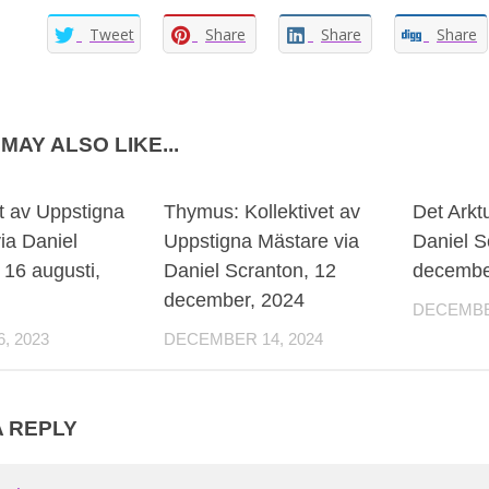
Tweet
Share
Share
Share
MAY ALSO LIKE...
0
0
et av Uppstigna
Thymus: Kollektivet av
Det Arkt
ia Daniel
Uppstigna Mästare via
Daniel S
 16 augusti,
Daniel Scranton, 12
decembe
december, 2024
DECEMBER
, 2023
DECEMBER 14, 2024
A REPLY