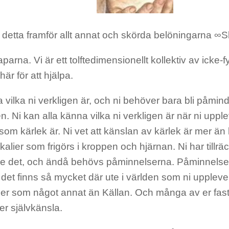
a detta framför allt annat och skörda belöningarna 
aparna. Vi är ett tolftedimensionellt kollektiv av icke-
här för att hjälpa.
la vilka ni verkligen är, och ni behöver bara bli påmi
. Ni kan alla känna vilka ni verkligen är när ni upplev
som kärlek är. Ni vet att känslan av kärlek är mer ä
alier som frigörs i kroppen och hjärnan. Ni har tillräc
inse det, och ändå behövs påminnelserna. Påminnels
det finns så mycket där ute i världen som ni upplev
a er som något annat än Källan. Och många av er fast
 er självkänsla.