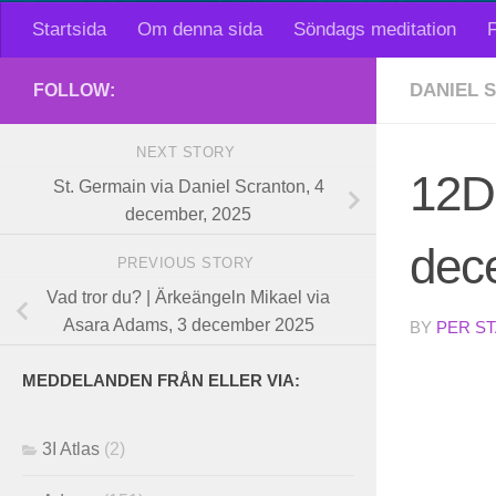
Startsida
Om denna sida
Söndags meditation
F
DANIEL 
FOLLOW:
NEXT STORY
12D-
St. Germain via Daniel Scranton, 4
december, 2025
dec
PREVIOUS STORY
Vad tror du? | Ärkeängeln Mikael via
Asara Adams, 3 december 2025
BY
PER S
MEDDELANDEN FRÅN ELLER VIA:
3I Atlas
(2)