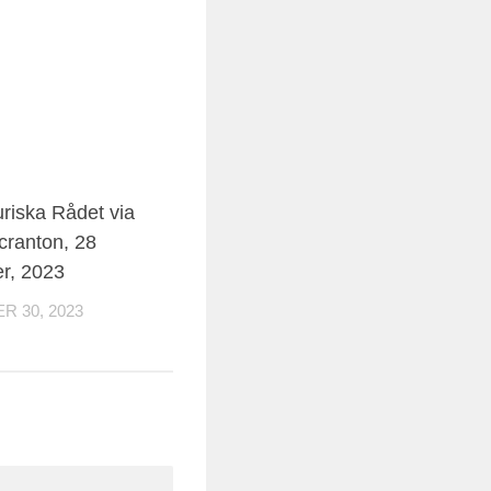
0
uriska Rådet via
cranton, 28
r, 2023
 30, 2023