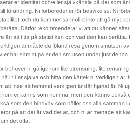
serar er identitet och/eller självkänsla på det som är ti
till förändring. Ni förbereder er för besvikelse. Ni förb
tabilitet, och du kommer sannolikt inte att gå mycke
berätta. Därför rekommenderar vi att du känner efte
re än att titta på statistiken och vad den kan berätta. 
erkligen är måste du ibland resa genom smutsen av v
 er har samlat på er den smutsen under just denna l
r behöver ni gå igenom lite utrensning, lite rensning 
n nå in i er själva och hitta den kärlek ni verkligen är. 
 att inse att hemmet verkligen är där hjärtat är. Ni u
 inom er känns som hemma, men den känns också 
kså som den bindväv som håller oss alla samman i 
eror på att det är vad det är, och ni är menade att kä
om det ofta.