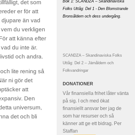
Bok 1: SCANDZA – Skandinaviska
llfälligt, det som
Folks Uttåg: Del 1 - Den Blomstrande
ereder er för att
Bronsåldern och dess undergång
.
t djupare än vad
r vem du verkligen
För att känna efter
ad du inte är.
SCANDZA – Skandinaviska Folks
ivstid och andra.
Uttåg: Del 2 – Järnåldern och
Folkvandringar
och lite rening så
När ni gör det
DONATIONER
pptäcker att
Vår finansiella frihet låter vänta
expansiv. Den
på sig. I och med ökat
detta universum,
finansiellt ansvar ber jag de
som har resurser och så
nna det och bli
känner att ge ett bidrag. Per
Staffan