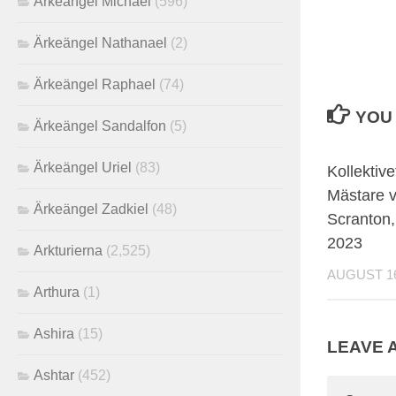
Ärkeängel Michael
(596)
Ärkeängel Nathanael
(2)
Ärkeängel Raphael
(74)
YOU 
Ärkeängel Sandalfon
(5)
Ärkeängel Uriel
(83)
Kollektiv
Mästare v
Ärkeängel Zadkiel
(48)
Scranton,
2023
Arkturierna
(2,525)
AUGUST 16
Arthura
(1)
Ashira
(15)
LEAVE 
Ashtar
(452)