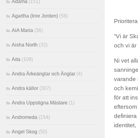
Adama
(151)
Agartha (Inre Jorden)
(58)
Prioriter
AiA Maria
(36)
“Vi är Sk
Aisha North
(32)
och vi är 
Aita
(109)
Ni vet al
sanningen
Andra Ärkeänglar och Änglar
(4)
varande 
och kemik
Andra källor
(307)
för att 
Andra Uppstigna Mästare
(1)
eftersom 
definier
Andromeda
(154)
identitet,
Angel Skog
(50)