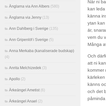
När ni ba
Änglarna via Ann Albers
(580)
kan leda 
känna ins
Änglarna via Jenny
(13)
ytan kan 
Ann Dahlberg i Sverige
(135)
är, snara
vem du v
Ann Gripenlöf i Sverige
(5)
Många av
Anna Merkaba (kanaliserade budskap)
Och därfö
(4)
att ni ka
Anrita Melchizedek
(3)
kommer ni
kärleken
Apollo
(2)
känns oc
Ärkeängel Ametist
(6)
och det b
påminda 
Ärkeängel Anael
(2)