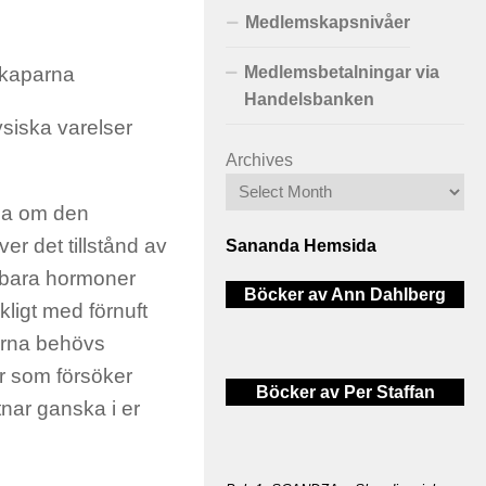
Medlemskapsnivåer
∞Skaparna
Medlemsbetalningar via
Handelsbanken
fysiska varelser
Archives
nda om den
er det tillstånd av
Sananda Hemsida
n bara hormoner
Böcker av Ann Dahlberg
kligt med förnuft
erna behövs
er som försöker
Böcker av Per Staffan
nar ganska i er