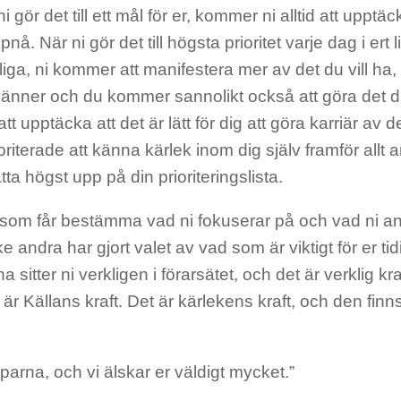
 gör det till ett mål för er, kommer ni alltid att upptäc
nå. När ni gör det till högsta prioritet varje dag i ert 
liga, ni kommer att manifestera mer av det du vill ha
vänner och du kommer sannolikt också att göra det d
t upptäcka att det är lätt för dig att göra karriär av det
ioriterade att känna kärlek inom dig själv framför allt
ta högst upp på din prioriteringslista.
 som får bestämma vad ni fokuserar på och vad ni ans
 andra har gjort valet av vad som är viktigt för er ti
na sitter ni verkligen i förarsätet, och det är verklig kr
t är Källans kraft. Det är kärlekens kraft, och den fin
parna, och vi älskar er väldigt mycket.”