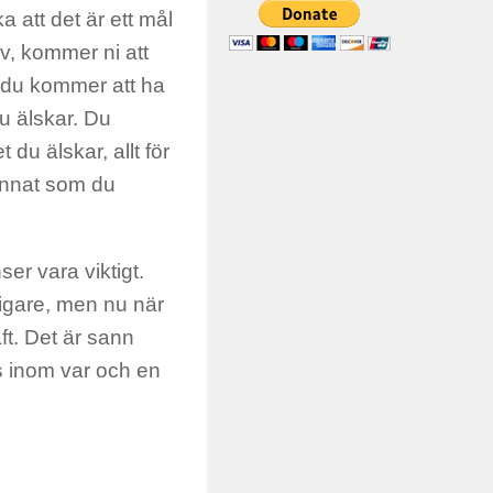
ka att det är ett mål
liv, kommer ni att
, du kommer att ha
u älskar. Du
 du älskar, allt för
 annat som du
er vara viktigt.
digare, men nu när
aft. Det är sann
ns inom var och en