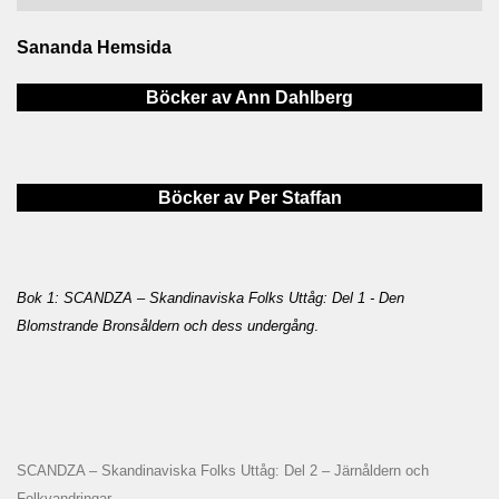
Sananda Hemsida
Böcker av Ann Dahlberg
Böcker av Per Staffan
Bok 1: SCANDZA – Skandinaviska Folks Uttåg: Del 1 - Den
Blomstrande Bronsåldern och dess undergång
.
SCANDZA – Skandinaviska Folks Uttåg: Del 2 – Järnåldern och
Folkvandringar