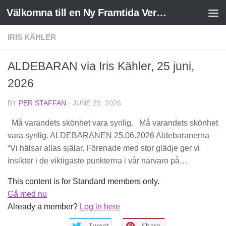
Välkomna till en Ny Framtida Verklighet
Skip to content
IRIS KÄHLER
ALDEBARAN via Iris Kähler, 25 juni,
2026
BY
PER STAFFAN
·
JUNE 29, 2026
Må varandets skönhet vara synlig. Må varandets skönhet
vara synlig. ALDEBARANEN 25.06.2026 Aldebaranerna
“Vi hälsar allas själar. Förenade med stor glädje ger vi
insikter i de viktigaste punkterna i vår närvaro på…
This content is for Standard members only.
Gå med nu
Already a member?
Log in here
Tweet
Share