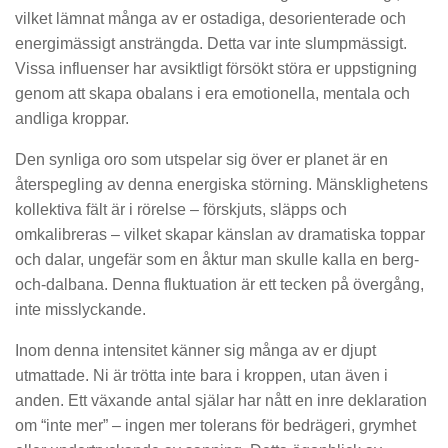
vilket lämnat många av er ostadiga, desorienterade och
energimässigt ansträngda. Detta var inte slumpmässigt.
Vissa influenser har avsiktligt försökt störa er uppstigning
genom att skapa obalans i era emotionella, mentala och
andliga kroppar.
Den synliga oro som utspelar sig över er planet är en
återspegling av denna energiska störning. Mänsklighetens
kollektiva fält är i rörelse – förskjuts, släpps och
omkalibreras – vilket skapar känslan av dramatiska toppar
och dalar, ungefär som en åktur man skulle kalla en berg-
och-dalbana. Denna fluktuation är ett tecken på övergång,
inte misslyckande.
Inom denna intensitet känner sig många av er djupt
utmattade. Ni är trötta inte bara i kroppen, utan även i
anden. Ett växande antal själar har nått en inre deklaration
om “inte mer” – ingen mer tolerans för bedrägeri, grymhet