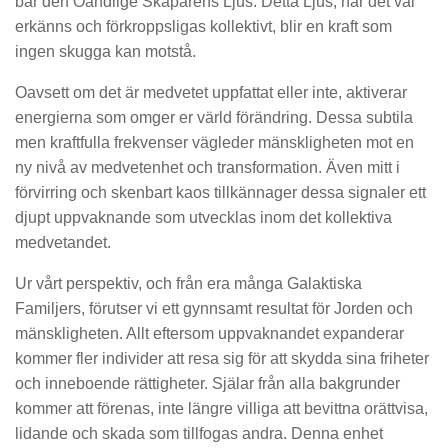
bär den Oändlige Skaparens Ljus. Detta Ljus, när det väl
erkänns och förkroppsligas kollektivt, blir en kraft som
ingen skugga kan motstå.
Oavsett om det är medvetet uppfattat eller inte, aktiverar
energierna som omger er värld förändring. Dessa subtila
men kraftfulla frekvenser vägleder mänskligheten mot en
ny nivå av medvetenhet och transformation. Även mitt i
förvirring och skenbart kaos tillkännager dessa signaler ett
djupt uppvaknande som utvecklas inom det kollektiva
medvetandet.
Ur vårt perspektiv, och från era många Galaktiska
Familjers, förutser vi ett gynnsamt resultat för Jorden och
mänskligheten. Allt eftersom uppvaknandet expanderar
kommer fler individer att resa sig för att skydda sina friheter
och inneboende rättigheter. Själar från alla bakgrunder
kommer att förenas, inte längre villiga att bevittna orättvisa,
lidande och skada som tillfogas andra. Denna enhet