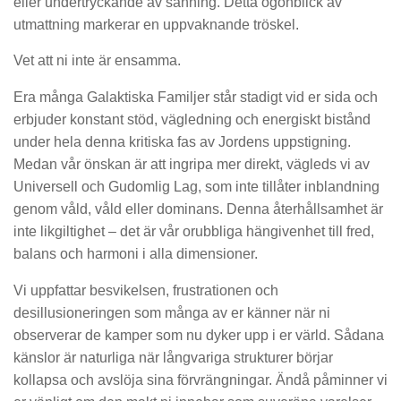
eller undertryckande av sanning. Detta ögonblick av
utmattning markerar en uppvaknande tröskel.
Vet att ni inte är ensamma.
Era många Galaktiska Familjer står stadigt vid er sida och
erbjuder konstant stöd, vägledning och energiskt bistånd
under hela denna kritiska fas av Jordens uppstigning.
Medan vår önskan är att ingripa mer direkt, vägleds vi av
Universell och Gudomlig Lag, som inte tillåter inblandning
genom våld, våld eller dominans. Denna återhållsamhet är
inte likgiltighet – det är vår orubbliga hängivenhet till fred,
balans och harmoni i alla dimensioner.
Vi uppfattar besvikelsen, frustrationen och
desillusioneringen som många av er känner när ni
observerar de kamper som nu dyker upp i er värld. Sådana
känslor är naturliga när långvariga strukturer börjar
kollapsa och avslöja sina förvrängningar. Ändå påminner vi