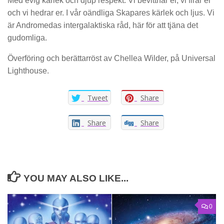
Med evig kärlek och djup respekt. Vi bevittnar er, vi firar er
och vi hedrar er. I vår oändliga Skapares kärlek och ljus. Vi
är Andromedas intergalaktiska råd, här för att tjäna det
gudomliga.
Överföring och berättarröst av Chellea Wilder, på Universal
Lighthouse.
Tweet
Share
Share
Share
YOU MAY ALSO LIKE...
0