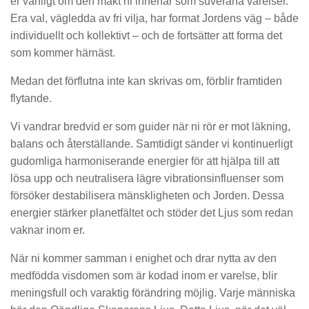
er vänligt om den makt ni innehar som suveräna varelser.
Era val, vägledda av fri vilja, har format Jordens väg – både
individuellt och kollektivt – och de fortsätter att forma det
som kommer härnäst.
Medan det förflutna inte kan skrivas om, förblir framtiden
flytande.
Vi vandrar bredvid er som guider när ni rör er mot läkning,
balans och återställande. Samtidigt sänder vi kontinuerligt
gudomliga harmoniserande energier för att hjälpa till att
lösa upp och neutralisera lägre vibrationsinfluenser som
försöker destabilisera mänskligheten och Jorden. Dessa
energier stärker planetfältet och stöder det Ljus som redan
vaknar inom er.
När ni kommer samman i enighet och drar nytta av den
medfödda visdomen som är kodad inom er varelse, blir
meningsfull och varaktig förändring möjlig. Varje människa