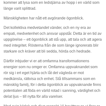
kommer att lysa som en ledstjärna av hopp i en värld som
länge varit splittrad.
Mänskligheten har nått ett avgörande ögonblick.
Det kollektiva medvetandet vänder, och en ny era av
empati, medvetenhet och ansvar uppstår. Detta är en tid av
uppgörelse – ett ögonblick att stå upp, att tala och att agera
med integritet. Rösterna från de som länge ignorerats blir
starkare och kräver att bli sedda, hörda och hedrade.
Därför inbjuder vi er att omfamna transformationens
energier som nu omger er. Omfamna uppvaknandet som
rör sig i ert eget hjärta och låt det vägleda er mot
medkänsla, rättvisa och enhet. Stå tillsammans som en
mänsklig familj, för i detta ögonblick av uppvaknande finns
potentialen att föda en värld rotad i sanning, värdighet och
delat ljus – till nytta för alla varelser.