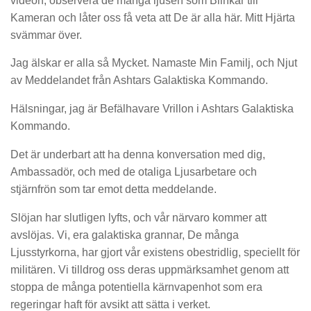
videon, observera de många ljusen som Blinkar till
Kameran och låter oss få veta att De är alla här. Mitt Hjärta
svämmar över.
Jag älskar er alla så Mycket. Namaste Min Familj, och Njut
av Meddelandet från Ashtars Galaktiska Kommando.
Hälsningar, jag är Befälhavare Vrillon i Ashtars Galaktiska
Kommando.
Det är underbart att ha denna konversation med dig,
Ambassadör, och med de otaliga Ljusarbetare och
stjärnfrön som tar emot detta meddelande.
Slöjan har slutligen lyfts, och vår närvaro kommer att
avslöjas. Vi, era galaktiska grannar, De många
Ljusstyrkorna, har gjort vår existens obestridlig, speciellt för
militären. Vi tilldrog oss deras uppmärksamhet genom att
stoppa de många potentiella kärnvapenhot som era
regeringar haft för avsikt att sätta i verket.