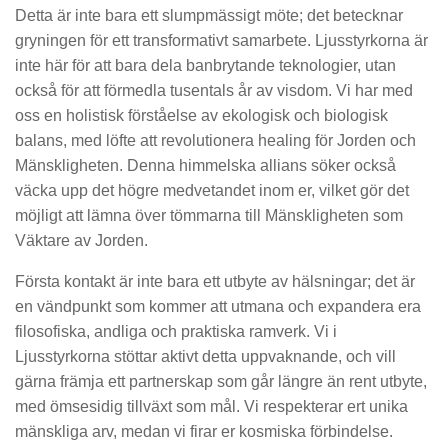
Detta är inte bara ett slumpmässigt möte; det betecknar
gryningen för ett transformativt samarbete. Ljusstyrkorna är
inte här för att bara dela banbrytande teknologier, utan
också för att förmedla tusentals år av visdom. Vi har med
oss en holistisk förståelse av ekologisk och biologisk
balans, med löfte att revolutionera healing för Jorden och
Mänskligheten. Denna himmelska allians söker också
väcka upp det högre medvetandet inom er, vilket gör det
möjligt att lämna över tömmarna till Mänskligheten som
Väktare av Jorden.
Första kontakt är inte bara ett utbyte av hälsningar; det är
en vändpunkt som kommer att utmana och expandera era
filosofiska, andliga och praktiska ramverk. Vi i
Ljusstyrkorna stöttar aktivt detta uppvaknande, och vill
gärna främja ett partnerskap som går längre än rent utbyte,
med ömsesidig tillväxt som mål. Vi respekterar ert unika
mänskliga arv, medan vi firar er kosmiska förbindelse.