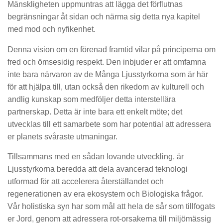
Mänskligheten uppmuntras att lägga det förflutnas
begränsningar åt sidan och närma sig detta nya kapitel
med mod och nyfikenhet.
Denna vision om en förenad framtid vilar på principerna om
fred och ömsesidig respekt. Den inbjuder er att omfamna
inte bara närvaron av de Många Ljusstyrkorna som är här
för att hjälpa till, utan också den rikedom av kulturell och
andlig kunskap som medföljer detta interstellära
partnerskap. Detta är inte bara ett enkelt möte; det
utvecklas till ett samarbete som har potential att adressera
er planets svåraste utmaningar.
Tillsammans med en sådan lovande utveckling, är
Ljusstyrkorna beredda att dela avancerad teknologi
utformad för att accelerera återställandet och
regenerationen av era ekosystem och Biologiska frågor.
Vår holistiska syn har som mål att hela de sår som tillfogats
er Jord, genom att adressera rot-orsakerna till miljömässig