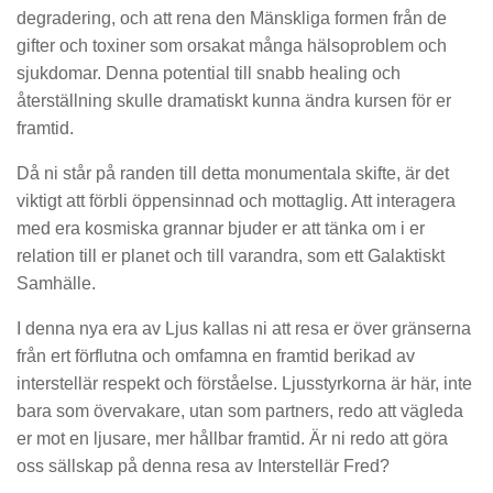
degradering, och att rena den Mänskliga formen från de
gifter och toxiner som orsakat många hälsoproblem och
sjukdomar. Denna potential till snabb healing och
återställning skulle dramatiskt kunna ändra kursen för er
framtid.
Då ni står på randen till detta monumentala skifte, är det
viktigt att förbli öppensinnad och mottaglig. Att interagera
med era kosmiska grannar bjuder er att tänka om i er
relation till er planet och till varandra, som ett Galaktiskt
Samhälle.
I denna nya era av Ljus kallas ni att resa er över gränserna
från ert förflutna och omfamna en framtid berikad av
interstellär respekt och förståelse. Ljusstyrkorna är här, inte
bara som övervakare, utan som partners, redo att vägleda
er mot en ljusare, mer hållbar framtid. Är ni redo att göra
oss sällskap på denna resa av Interstellär Fred?