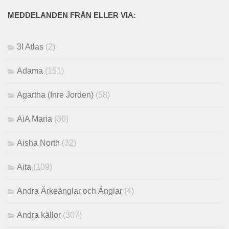
MEDDELANDEN FRÅN ELLER VIA:
3I Atlas
(2)
Adama
(151)
Agartha (Inre Jorden)
(58)
AiA Maria
(36)
Aisha North
(32)
Aita
(109)
Andra Ärkeänglar och Änglar
(4)
Andra källor
(307)