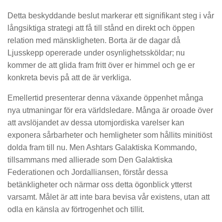
Detta beskyddande beslut markerar ett signifikant steg i vår
långsiktiga strategi att få till stånd en direkt och öppen
relation med mänskligheten. Borta är de dagar då
Ljusskepp opererade under osynlighetssköldar; nu
kommer de att glida fram fritt över er himmel och ge er
konkreta bevis på att de är verkliga.
Emellertid presenterar denna växande öppenhet många
nya utmaningar för era världsledare. Många är oroade över
att avslöjandet av dessa utomjordiska varelser kan
exponera sårbarheter och hemligheter som hållits minitiöst
dolda fram till nu. Men Ashtars Galaktiska Kommando,
tillsammans med allierade som Den Galaktiska
Federationen och Jordalliansen, förstår dessa
betänkligheter och närmar oss detta ögonblick ytterst
varsamt. Målet är att inte bara bevisa vår existens, utan att
odla en känsla av förtrogenhet och tillit.