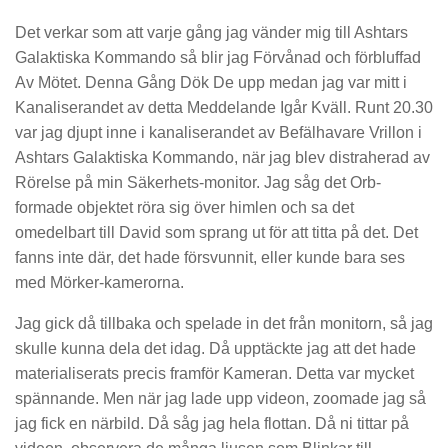
Det verkar som att varje gång jag vänder mig till Ashtars
Galaktiska Kommando så blir jag Förvånad och förbluffad
Av Mötet. Denna Gång Dök De upp medan jag var mitt i
Kanaliserandet av detta Meddelande Igår Kväll. Runt 20.30
var jag djupt inne i kanaliserandet av Befälhavare Vrillon i
Ashtars Galaktiska Kommando, när jag blev distraherad av
Rörelse på min Säkerhets-monitor. Jag såg det Orb-
formade objektet röra sig över himlen och sa det
omedelbart till David som sprang ut för att titta på det. Det
fanns inte där, det hade försvunnit, eller kunde bara ses
med Mörker-kamerorna.
Jag gick då tillbaka och spelade in det från monitorn, så jag
skulle kunna dela det idag. Då upptäckte jag att det hade
materialiserats precis framför Kameran. Detta var mycket
spännande. Men när jag lade upp videon, zoomade jag så
jag fick en närbild. Då såg jag hela flottan. Då ni tittar på