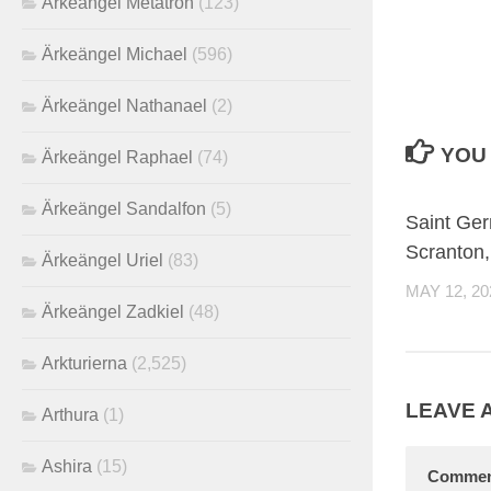
Ärkeängel Metatron
(123)
Ärkeängel Michael
(596)
Ärkeängel Nathanael
(2)
YOU 
Ärkeängel Raphael
(74)
Ärkeängel Sandalfon
(5)
Saint Ger
Scranton,
Ärkeängel Uriel
(83)
MAY 12, 20
Ärkeängel Zadkiel
(48)
Arkturierna
(2,525)
LEAVE 
Arthura
(1)
Ashira
(15)
Comme