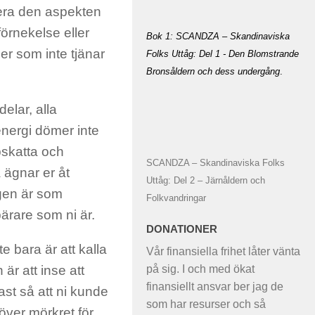
rera den aspekten
örnekelse eller
Bok 1: SCANDZA – Skandinaviska
ler som inte tjänar
Folks Uttåg: Del 1 - Den Blomstrande
Bronsåldern och dess undergång
.
delar, alla
energi dömer inte
pskatta och
SCANDZA – Skandinaviska Folks
 ägnar er åt
Uttåg: Del 2 – Järnåldern och
ligen är som
Folkvandringar
bärare som ni är.
DONATIONER
 bara är att kalla
Vår finansiella frihet låter vänta
på sig. I och med ökat
är att inse att
finansiellt ansvar ber jag de
ast så att ni kunde
som har resurser och så
höver mörkret för