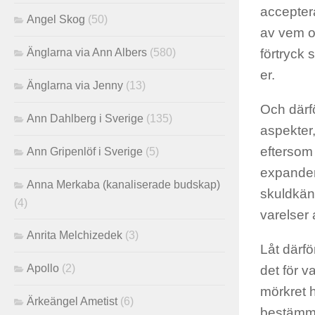
accepter
Angel Skog
(50)
av vem o
Änglarna via Ann Albers
(580)
förtryck 
er.
Änglarna via Jenny
(13)
Och därför
Ann Dahlberg i Sverige
(135)
aspekter,
eftersom
Ann Gripenlöf i Sverige
(5)
expandera
Anna Merkaba (kanaliserade budskap)
skuldkäns
(4)
varelser 
Anrita Melchizedek
(3)
Låt därfö
Apollo
(2)
det för v
mörkret h
Ärkeängel Ametist
(6)
bestämma 