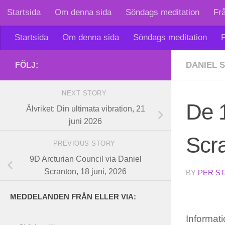
Startsida
Om denna sida
Söndags meditation
Fr
Skip to content
Startsida
Om denna sida
Söndags meditation
F
DANIEL 
FÖLJ:
NEXT STORY
De 
Älvriket: Din ultimata vibration, 21
juni 2026
Scra
PREVIOUS STORY
9D Arcturian Council via Daniel
Scranton, 18 juni, 2026
BY
PER S
MEDDELANDEN FRÅN ELLER VIA:
Informati