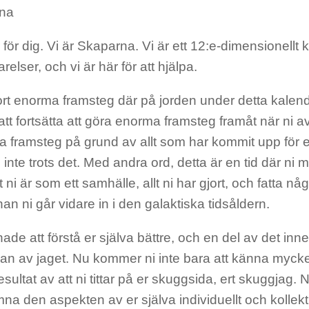
na
r för dig. Vi är Skaparna. Vi är ett 12:e-dimensionellt k
relser, och vi är här för att hjälpa.
ort enorma framsteg där på jorden under detta kalen
t fortsätta att göra enorma framsteg framåt när ni avs
a framsteg på grund av allt som har kommit upp för er
t, inte trots det. Med andra ord, detta är en tid där ni m
llt ni är som ett samhälle, allt ni har gjort, och fatta n
nan ni går vidare in i den galaktiska tidsåldern.
ade att förstå er själva bättre, och en del av det innebä
an av jaget. Nu kommer ni inte bara att känna myck
esultat av att ni tittar på er skuggsida, ert skuggjag
na den aspekten av er själva individuellt och kollektiv