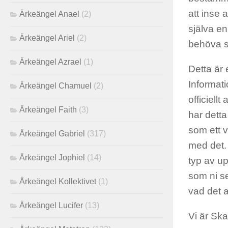
att inse 
Ärkeängel Anael
(2)
själva en
Ärkeängel Ariel
(2)
behöva sl
Ärkeängel Azrael
(1)
Detta är 
Informati
Ärkeängel Chamuel
(2)
officiell
Ärkeängel Faith
(3)
har detta
som ett v
Ärkeängel Gabriel
(317)
med det.
Ärkeängel Jophiel
(14)
typ av u
som ni se
Ärkeängel Kollektivet
(1)
vad det a
Ärkeängel Lucifer
(13)
Vi är Ska