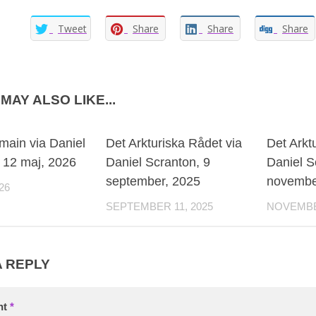
Tweet
Share
Share
Share
MAY ALSO LIKE...
0
0
main via Daniel
Det Arkturiska Rådet via
Det Arkt
 12 maj, 2026
Daniel Scranton, 9
Daniel S
september, 2025
novembe
26
SEPTEMBER 11, 2025
NOVEMBER
A REPLY
nt
*