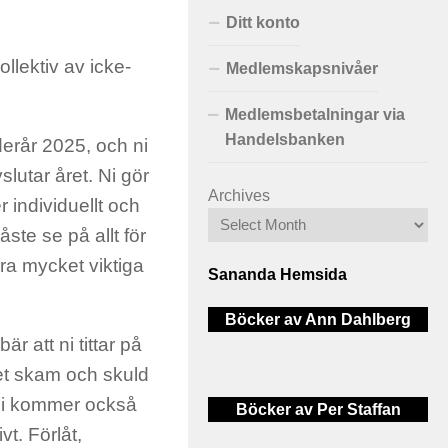
Ditt konto
ollektiv av icke-
Medlemskapsnivåer
Medlemsbetalningar via
Handelsbanken
derår 2025, och ni
lutar året. Ni gör
Archives
 individuellt och
åste se på allt för
ågra mycket viktiga
Sananda Hemsida
Böcker av Ann Dahlberg
r att ni tittar på
et skam och skuld
. Ni kommer också
Böcker av Per Staffan
t. Förlåt,