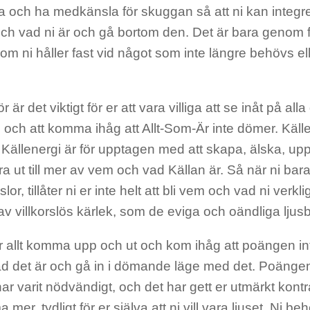
a och ha medkänsla för skuggan så att ni kan integ
ch vad ni är och gå bortom den. Det är bara genom f
som ni håller fast vid något som inte längre behövs el
 är det viktigt för er att vara villiga att se inåt på alla 
 och att komma ihåg att Allt-Som-Är inte dömer. Käll
 Källenergi är för upptagen med att skapa, älska, up
 ut till mer av vem och vad Källan är. Så när ni bara
lor, tillåter ni er inte helt att bli vem och vad ni verk
av villkorslös kärlek, som de eviga och oändliga ljus
r allt komma upp och ut och kom ihåg att poängen inte
ad det är och gå in i dömande läge med det. Poängen 
ar varit nödvändigt, och det har gett er utmärkt kontr
mer. tydligt för er själva att ni vill vara ljuset. Ni be