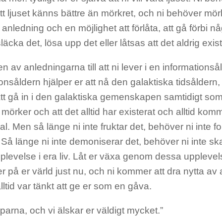
att ljuset känns bättre än mörkret, och ni behöver mörk
 anledning och en möjlighet att förlåta, att gå förbi nå
äcka det, lösa upp det eller låtsas att det aldrig exis
en av anledningarna till att ni lever i en informationsål
onsåldern hjälper er att nå den galaktiska tidsålder
t att gå in i den galaktiska gemenskapen samtidigt som
 mörker och att det alltid har existerat och alltid komm
al. Men så länge ni inte fruktar det, behöver ni inte fo
 Så länge ni inte demoniserar det, behöver ni inte 
pplevelse i era liv. Låt er växa genom dessa uppleve
r på er värld just nu, och ni kommer att dra nytta av all
lltid var tänkt att ge er som en gåva.
parna, och vi älskar er väldigt mycket.”