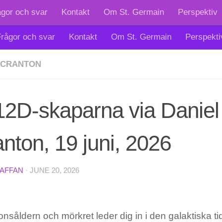
ågor och svar
Kontakt
Om St. Germain
Perspektiv
rågor och svar
Kontakt
Om St. Germain
Perspekti
SCRANTON
12D-skaparna via Daniel
nton, 19 juni, 2026
TAFFAN
·
JUNE 20, 2026
onsåldern och mörkret leder dig in i den galaktiska t