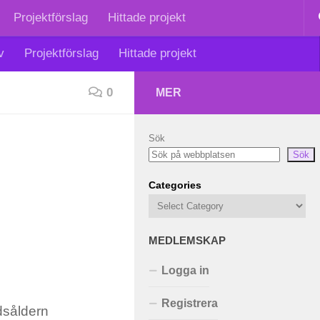
Projektförslag
Hittade projekt
v
Projektförslag
Hittade projekt
0
MER
Sök
Sök
Categories
MEDLEMSKAP
Logga in
Registrera
idsåldern