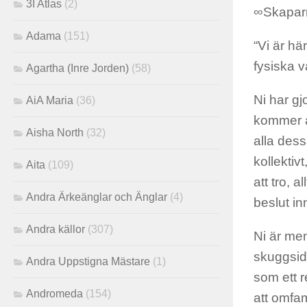
3I Atlas
(2)
∞Skapar
Adama
(151)
“Vi är hä
fysiska va
Agartha (Inre Jorden)
(58)
Ni har gj
AiA Maria
(36)
kommer at
Aisha North
(32)
alla dess
kollektiv
Aita
(109)
att tro, a
Andra Ärkeänglar och Änglar
(4)
beslut in
Andra källor
(307)
Ni är men
skuggsid
Andra Uppstigna Mästare
(1)
som ett r
Andromeda
(154)
att omfam