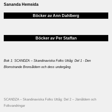
Sananda Hemsida
Böcker av Ann Dahlberg
Böcker av Per Staffan
Bok 1: SCANDZA – Skandinaviska Folks Uttåg: Del 1 - Den
Blomstrande Bronsåldern och dess undergång
.
SCANDZA – Skandinaviska Folks Uttåg: Del 2 – Järnåldern och
Folkvandringar